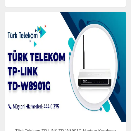
Türk Telekom TP-LINK TD-W8901G Modem Kurulumu