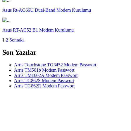
Asus Rt-AC66U Dual-Band Modem Kurulumu
Asus RT-AC52 B1 Modem Kurulumu
Yazı
1
2
Sonraki
sayfalaması
Son Yazılar
Arris Touchstone TG3452 Modem Passwort
Arris TM501b Modem Passwort
Arris TM1602A Modem Passwort
Arris TG862S Modem Passwort
Arris TG862R Modem Passwort