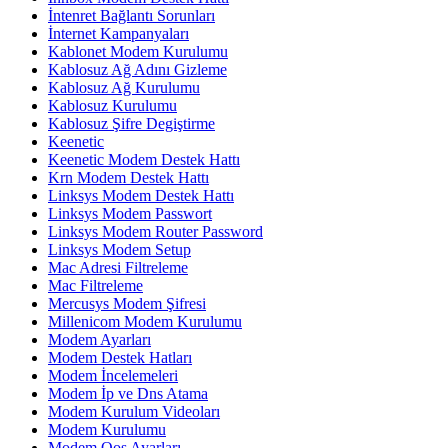
İntenret Bağlantı Sorunları
İnternet Kampanyaları
Kablonet Modem Kurulumu
Kablosuz Ağ Adını Gizleme
Kablosuz Ağ Kurulumu
Kablosuz Kurulumu
Kablosuz Şifre Degiştirme
Keenetic
Keenetic Modem Destek Hattı
Krn Modem Destek Hattı
Linksys Modem Destek Hattı
Linksys Modem Passwort
Linksys Modem Router Password
Linksys Modem Setup
Mac Adresi Filtreleme
Mac Filtreleme
Mercusys Modem Şifresi
Millenicom Modem Kurulumu
Modem Ayarları
Modem Destek Hatları
Modem İncelemeleri
Modem İp ve Dns Atama
Modem Kurulum Videoları
Modem Kurulumu
Modem Qos Ayarları