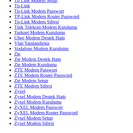
Tp Link Modem Setup
Tp-Link
Tp-Link Modem Passwort
TP-Link Modem Router Password
Tp-Link Modem Şifresi
Türk Telekom Modem Kurulumu
Turknet Modem Kurulumu
Ubee Modem Destek Hattı
Vlan Yapılandırma
Vodafone Modem Kurulumu
Zte
Zte Modem Destek Hattı
Zte Modem Kurulumu
ZTE Modem Passwort
ZTE Modem Router Password
Zte Modem Setup
ZTE Modem Şifresi
Zyxel
Zyxel Modem Destek Hattı
Zyxel Modem Kurulumu
ZyXEL Modem Passwort
ZyXEL Modem Router Password
Zyxel Modem Setup
Zyxel Modem Şifresi