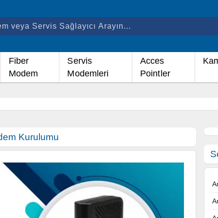
Fiber
Servis
Acces
Kam
Modem
Modemleri
Pointler
dem Kurulumu
S
A
A
A