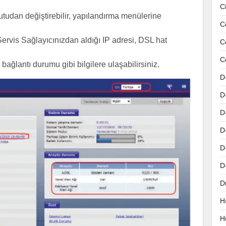
C
tudan değiştirebilir, yapılandırma menülerine
C
Servis Sağlayıcınızdan aldığı IP adresi, DSL hat
C
C
bağlantı durumu gibi bilgilere ulaşabilirsiniz.
D
D
D
D
D
D
D
H
H