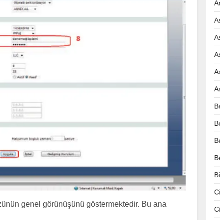
A
A
A
A
A
A
B
B
B
B
B
C
ünün genel görünüşünü göstermektedir. Bu ana
C