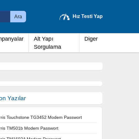
Hız Testi Yap
Ara
panyalar
Alt Yapı
Diger
Sorgulama
on Yazılar
rris Touchstone TG3452 Modem Passwort
rris TM501b Modem Passwort
rris TM1602A Modem Passwort