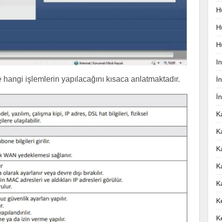
H
H
H
I
hangi işlemlerin yapılacağını kısaca anlatmaktadır.
İ
İ
K
K
K
K
K
K
K