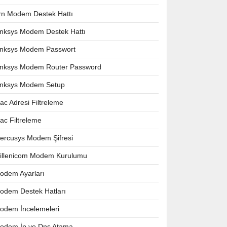
rn Modem Destek Hattı
inksys Modem Destek Hattı
inksys Modem Passwort
inksys Modem Router Password
inksys Modem Setup
ac Adresi Filtreleme
ac Filtreleme
ercusys Modem Şifresi
illenicom Modem Kurulumu
odem Ayarları
odem Destek Hatları
odem İncelemeleri
odem İp ve Dns Atama