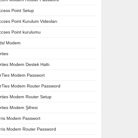
ccess Point Setup
ccses Point Kurulum Videoları
ccses Point kurulumu
dsl Modem
rties
irties Modem Destek Hattı
irTies Modem Passwort
irTies Modem Router Password
irties Modem Router Setup
irties Modem Şifresi
rris Modem Passwort
rris Modem Router Password