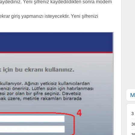
 kaydediniz. Yeni şifreniz kaydedildikten sonra modem
ekrar giriş yapmanızı isteyecektir. Yeni şifrenizi
M
3
3
3