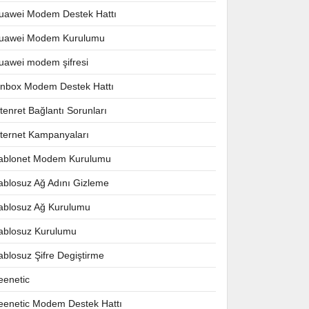
uawei Modem Destek Hattı
uawei Modem Kurulumu
uawei modem şifresi
nnbox Modem Destek Hattı
ntenret Bağlantı Sorunları
nternet Kampanyaları
ablonet Modem Kurulumu
ablosuz Ağ Adını Gizleme
ablosuz Ağ Kurulumu
ablosuz Kurulumu
ablosuz Şifre Degiştirme
eenetic
eenetic Modem Destek Hattı