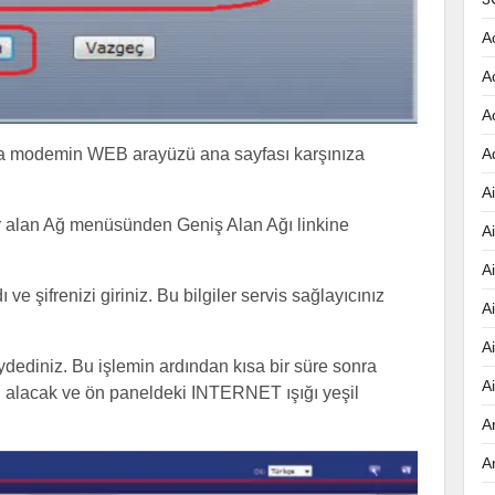
A
A
A
onra modemin WEB arayüzü ana sayfası karşınıza
A
Ai
er alan Ağ menüsünden Geniş Alan Ağı linkine
A
A
e şifrenizi giriniz. Bu bilgiler servis sağlayıcınız
A
A
ydediniz. Bu işlemin ardından kısa bir süre sonra
A
i alacak ve ön paneldeki INTERNET ışığı yeşil
A
A