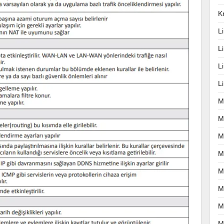
K
L
L
L
L
M
M
M
M
M
M
M
M