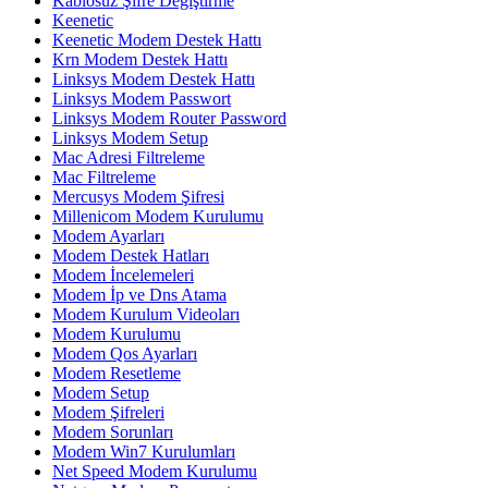
Kablosuz Şifre Degiştirme
Keenetic
Keenetic Modem Destek Hattı
Krn Modem Destek Hattı
Linksys Modem Destek Hattı
Linksys Modem Passwort
Linksys Modem Router Password
Linksys Modem Setup
Mac Adresi Filtreleme
Mac Filtreleme
Mercusys Modem Şifresi
Millenicom Modem Kurulumu
Modem Ayarları
Modem Destek Hatları
Modem İncelemeleri
Modem İp ve Dns Atama
Modem Kurulum Videoları
Modem Kurulumu
Modem Qos Ayarları
Modem Resetleme
Modem Setup
Modem Şifreleri
Modem Sorunları
Modem Win7 Kurulumları
Net Speed Modem Kurulumu