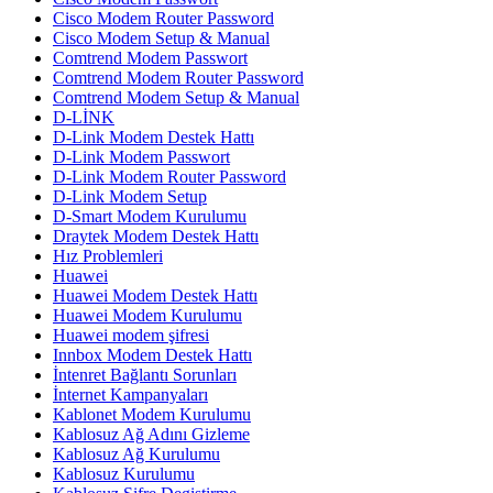
Cisco Modem Router Password
Cisco Modem Setup & Manual
Comtrend Modem Passwort
Comtrend Modem Router Password
Comtrend Modem Setup & Manual
D-LİNK
D-Link Modem Destek Hattı
D-Link Modem Passwort
D-Link Modem Router Password
D-Link Modem Setup
D-Smart Modem Kurulumu
Draytek Modem Destek Hattı
Hız Problemleri
Huawei
Huawei Modem Destek Hattı
Huawei Modem Kurulumu
Huawei modem şifresi
Innbox Modem Destek Hattı
İntenret Bağlantı Sorunları
İnternet Kampanyaları
Kablonet Modem Kurulumu
Kablosuz Ağ Adını Gizleme
Kablosuz Ağ Kurulumu
Kablosuz Kurulumu