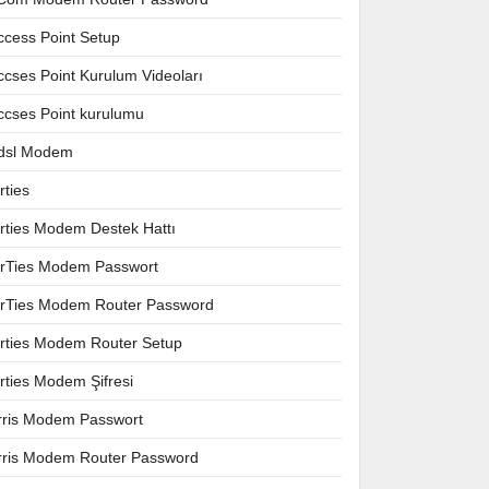
ccess Point Setup
ccses Point Kurulum Videoları
ccses Point kurulumu
dsl Modem
rties
irties Modem Destek Hattı
irTies Modem Passwort
irTies Modem Router Password
irties Modem Router Setup
irties Modem Şifresi
rris Modem Passwort
rris Modem Router Password