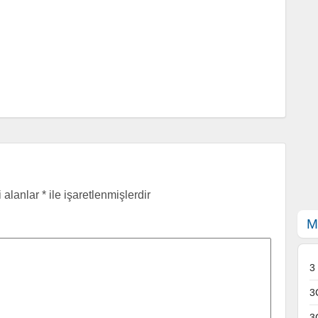
i alanlar
*
ile işaretlenmişlerdir
M
3
3
3