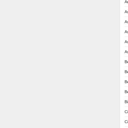
A
A
A
A
A
A
B
B
B
B
B
C
C