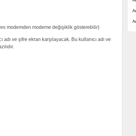
A
A
res modemden modeme değişiklik gösterebilir)
ı adı ve şifre ekran karşılayacak. Bu kullanıcı adı ve
ılıdır.