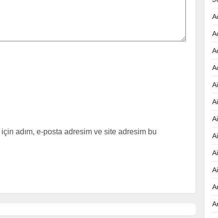
A
A
A
A
Ai
A
A
için adım, e-posta adresim ve site adresim bu
A
A
A
A
A