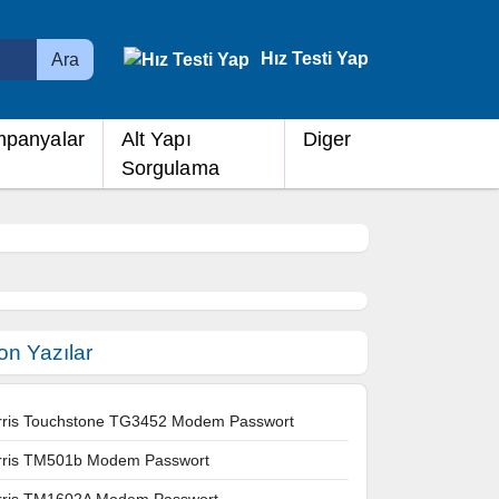
Hız Testi Yap
Ara
panyalar
Alt Yapı
Diger
Sorgulama
on Yazılar
rris Touchstone TG3452 Modem Passwort
rris TM501b Modem Passwort
rris TM1602A Modem Passwort