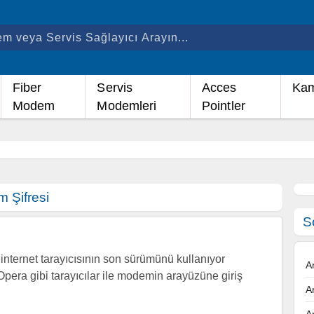
Fiber
Servis
Acces
Kam
Modem
Modemleri
Pointler
 Şifresi
S
nternet tarayıcısının son sürümünü kullanıyor
A
Opera gibi tarayıcılar ile modemin arayüzüne giriş
A
A