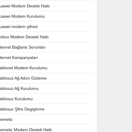
uawei Modem Destek Hattı
uawei Modem Kurulumu
uawei modem şifresi
nnbox Modem Destek Hattı
ntenret Bağlantı Sorunları
nternet Kampanyaları
ablonet Modem Kurulumu
ablosuz Ağ Adını Gizleme
ablosuz Ağ Kurulumu
ablosuz Kurulumu
ablosuz Şifre Degiştirme
eenetic
eenetic Modem Destek Hattı