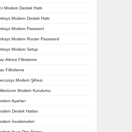
rn Modem Destek Hattı
inksys Modem Destek Hattı
inksys Modem Passwort
inksys Modem Router Password
inksys Modem Setup
ac Adresi Filtreleme
ac Filtreleme
ercusys Modem Şifresi
illenicom Modem Kurulumu
odem Ayarları
odem Destek Hatları
odem İncelemeleri
odem İp ve Dns Atama