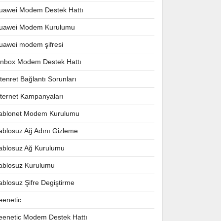
uawei Modem Destek Hattı
uawei Modem Kurulumu
uawei modem şifresi
nnbox Modem Destek Hattı
ntenret Bağlantı Sorunları
nternet Kampanyaları
ablonet Modem Kurulumu
ablosuz Ağ Adını Gizleme
ablosuz Ağ Kurulumu
ablosuz Kurulumu
ablosuz Şifre Degiştirme
eenetic
eenetic Modem Destek Hattı