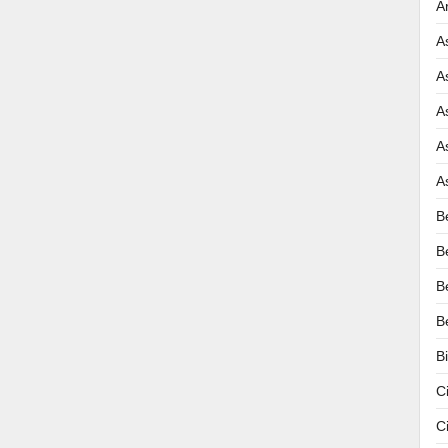
A
A
A
A
A
A
B
B
B
B
B
C
C