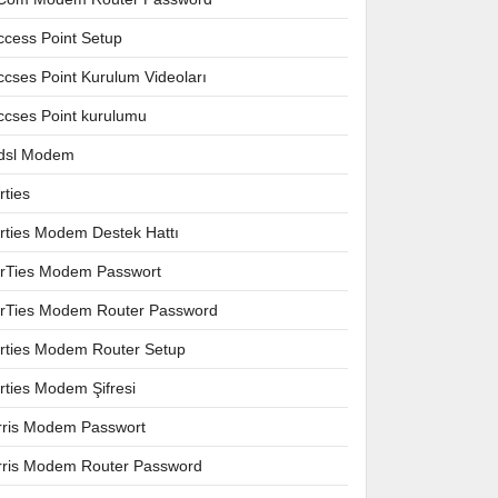
ccess Point Setup
ccses Point Kurulum Videoları
ccses Point kurulumu
dsl Modem
rties
irties Modem Destek Hattı
irTies Modem Passwort
irTies Modem Router Password
irties Modem Router Setup
irties Modem Şifresi
rris Modem Passwort
rris Modem Router Password