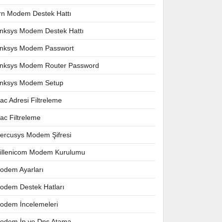
rn Modem Destek Hattı
inksys Modem Destek Hattı
inksys Modem Passwort
inksys Modem Router Password
inksys Modem Setup
ac Adresi Filtreleme
ac Filtreleme
ercusys Modem Şifresi
illenicom Modem Kurulumu
odem Ayarları
odem Destek Hatları
odem İncelemeleri
odem İp ve Dns Atama