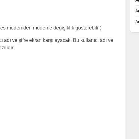
A
A
res modemden modeme değişiklik gösterebilir)
ı adı ve şifre ekran karşılayacak. Bu kullanıcı adı ve
ılıdır.