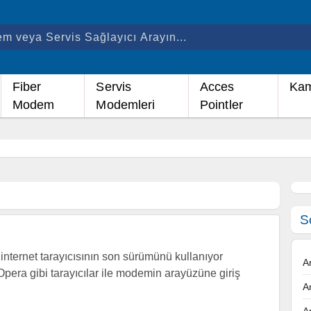
Fiber
Servis
Acces
Kam
Modem
Modemleri
Pointler
S
nternet tarayıcısının son sürümünü kullanıyor
A
Opera gibi tarayıcılar ile modemin arayüzüne giriş
A
A