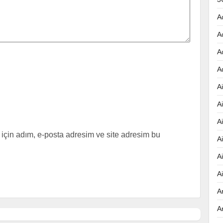
A
A
A
A
Ai
A
A
için adım, e-posta adresim ve site adresim bu
A
A
A
A
A