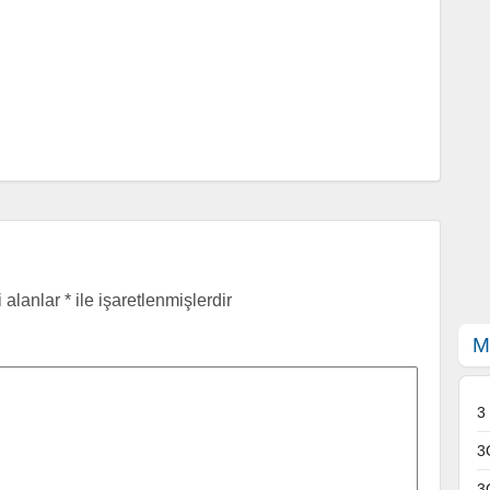
i alanlar
*
ile işaretlenmişlerdir
M
3
3
3