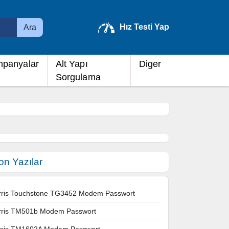
Hız Testi Yap
Ara
panyalar
Alt Yapı
Diger
Sorgulama
on Yazılar
rris Touchstone TG3452 Modem Passwort
rris TM501b Modem Passwort
rris TM1602A Modem Passwort