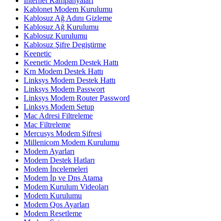
İnternet Kampanyaları
Kablonet Modem Kurulumu
Kablosuz Ağ Adını Gizleme
Kablosuz Ağ Kurulumu
Kablosuz Kurulumu
Kablosuz Şifre Degiştirme
Keenetic
Keenetic Modem Destek Hattı
Krn Modem Destek Hattı
Linksys Modem Destek Hattı
Linksys Modem Passwort
Linksys Modem Router Password
Linksys Modem Setup
Mac Adresi Filtreleme
Mac Filtreleme
Mercusys Modem Şifresi
Millenicom Modem Kurulumu
Modem Ayarları
Modem Destek Hatları
Modem İncelemeleri
Modem İp ve Dns Atama
Modem Kurulum Videoları
Modem Kurulumu
Modem Qos Ayarları
Modem Resetleme