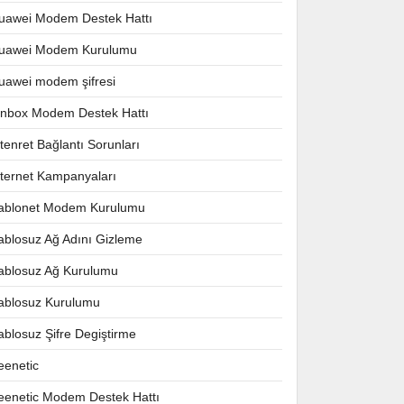
uawei Modem Destek Hattı
uawei Modem Kurulumu
uawei modem şifresi
nnbox Modem Destek Hattı
ntenret Bağlantı Sorunları
nternet Kampanyaları
ablonet Modem Kurulumu
ablosuz Ağ Adını Gizleme
ablosuz Ağ Kurulumu
ablosuz Kurulumu
ablosuz Şifre Degiştirme
eenetic
eenetic Modem Destek Hattı