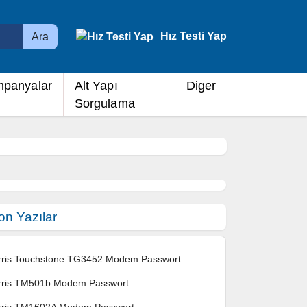
Hız Testi Yap
Ara
panyalar
Alt Yapı
Diger
Sorgulama
on Yazılar
rris Touchstone TG3452 Modem Passwort
rris TM501b Modem Passwort
rris TM1602A Modem Passwort