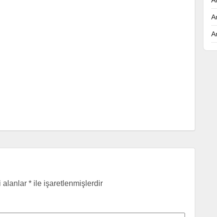
A
A
i alanlar
*
ile işaretlenmişlerdir