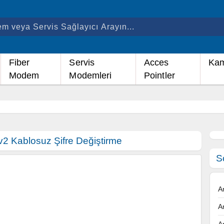
Fiber
Servis
Acces
Kam
Modem
Modemleri
Pointler
2 Kablosuz Şifre Değiştirme
S
A
A
A