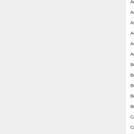
A
A
A
A
A
A
B
B
B
B
B
C
C