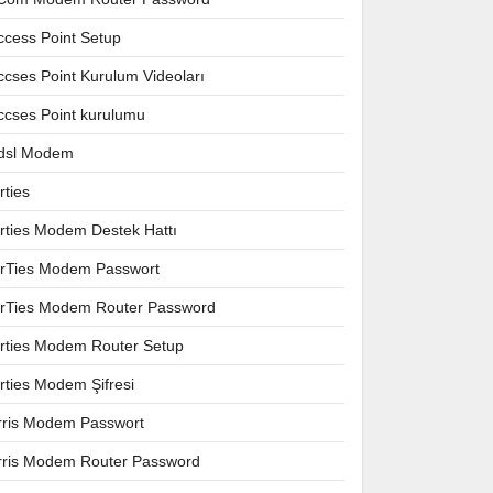
ccess Point Setup
ccses Point Kurulum Videoları
ccses Point kurulumu
dsl Modem
rties
irties Modem Destek Hattı
irTies Modem Passwort
irTies Modem Router Password
irties Modem Router Setup
irties Modem Şifresi
rris Modem Passwort
rris Modem Router Password