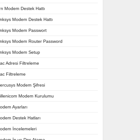
rn Modem Destek Hattı
inksys Modem Destek Hattı
inksys Modem Passwort
inksys Modem Router Password
inksys Modem Setup
ac Adresi Filtreleme
ac Filtreleme
ercusys Modem Şifresi
illenicom Modem Kurulumu
odem Ayarları
odem Destek Hatları
odem İncelemeleri
odem İp ve Dns Atama