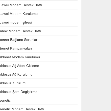
uawei Modem Destek Hattı
uawei Modem Kurulumu
uawei modem şifresi
nnbox Modem Destek Hattı
ntenret Bağlantı Sorunları
nternet Kampanyaları
ablonet Modem Kurulumu
ablosuz Ağ Adını Gizleme
ablosuz Ağ Kurulumu
ablosuz Kurulumu
ablosuz Şifre Degiştirme
eenetic
eenetic Modem Destek Hattı