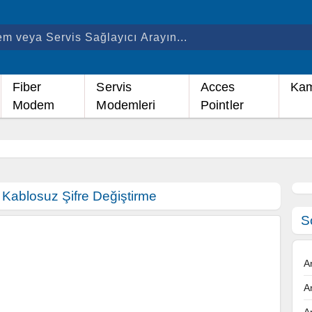
Fiber
Servis
Acces
Kam
Modem
Modemleri
Pointler
2 Kablosuz Şifre Değiştirme
S
A
A
A