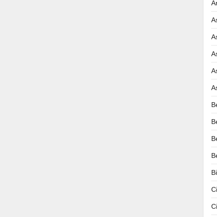
A
A
A
A
A
A
B
B
B
B
B
C
C