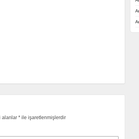
A
A
i alanlar
*
ile işaretlenmişlerdir