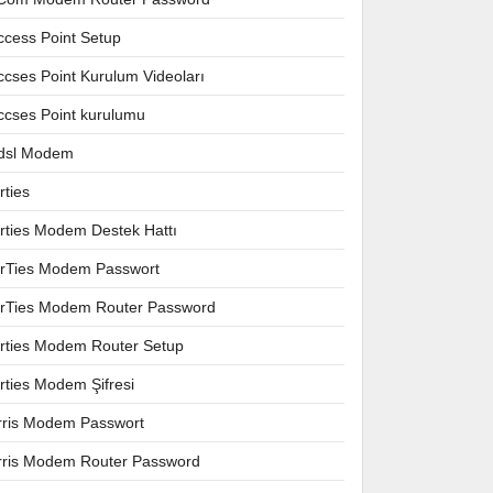
ccess Point Setup
ccses Point Kurulum Videoları
ccses Point kurulumu
dsl Modem
rties
irties Modem Destek Hattı
irTies Modem Passwort
irTies Modem Router Password
irties Modem Router Setup
irties Modem Şifresi
rris Modem Passwort
rris Modem Router Password