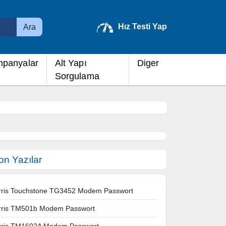
Hız Testi Yap
Ara
panyalar
Alt Yapı
Diger
Sorgulama
on Yazılar
rris Touchstone TG3452 Modem Passwort
rris TM501b Modem Passwort
rris TM1602A Modem Passwort