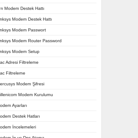
rn Modem Destek Hattı
inksys Modem Destek Hattı
inksys Modem Passwort
inksys Modem Router Password
inksys Modem Setup
ac Adresi Filtreleme
ac Filtreleme
ercusys Modem Şifresi
illenicom Modem Kurulumu
odem Ayarları
odem Destek Hatları
odem İncelemeleri
odem İp ve Dns Atama