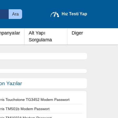
Hız Testi Yap
Ara
panyalar
Alt Yapı
Diger
Sorgulama
on Yazılar
rris Touchstone TG3452 Modem Passwort
rris TM501b Modem Passwort
rris TM1602A Modem Passwort