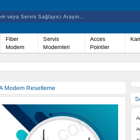
Fiber
Servis
Acces
Kam
Modem
Modemleri
Pointler
A Modem Resetleme
S
A
A
A