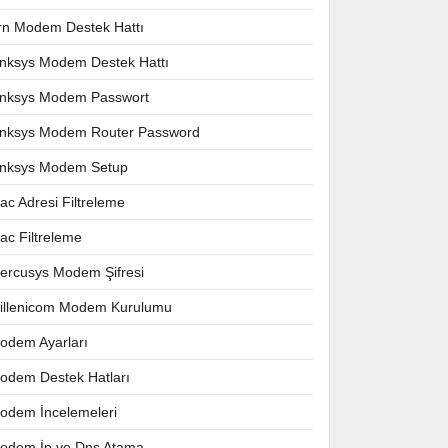
rn Modem Destek Hattı
inksys Modem Destek Hattı
inksys Modem Passwort
inksys Modem Router Password
inksys Modem Setup
ac Adresi Filtreleme
ac Filtreleme
ercusys Modem Şifresi
illenicom Modem Kurulumu
odem Ayarları
odem Destek Hatları
odem İncelemeleri
odem İp ve Dns Atama