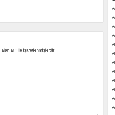
A
A
A
A
Ai
i alanlar
*
ile işaretlenmişlerdir
A
A
A
A
A
A
A