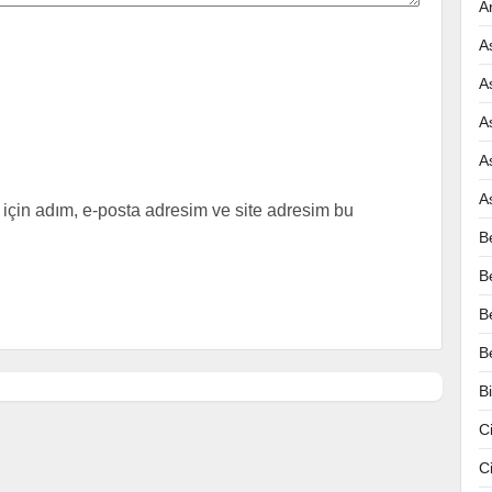
A
A
A
A
A
A
için adım, e-posta adresim ve site adresim bu
B
B
B
B
B
C
C