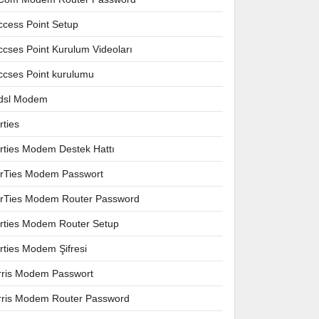
ccess Point Setup
ccses Point Kurulum Videoları
ccses Point kurulumu
dsl Modem
rties
irties Modem Destek Hattı
irTies Modem Passwort
irTies Modem Router Password
irties Modem Router Setup
irties Modem Şifresi
rris Modem Passwort
rris Modem Router Password