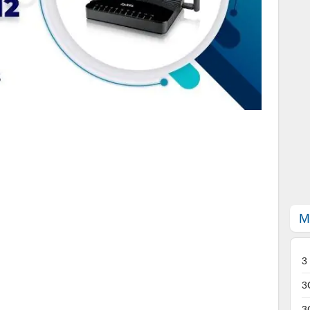
M
3
3
3