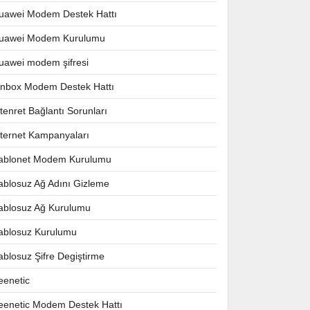
uawei Modem Destek Hattı
uawei Modem Kurulumu
uawei modem şifresi
nnbox Modem Destek Hattı
ntenret Bağlantı Sorunları
nternet Kampanyaları
ablonet Modem Kurulumu
ablosuz Ağ Adını Gizleme
ablosuz Ağ Kurulumu
ablosuz Kurulumu
ablosuz Şifre Degiştirme
eenetic
eenetic Modem Destek Hattı