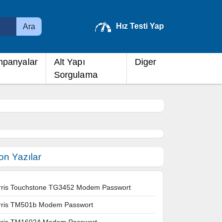
Hız Testi Yap
Ara
panyalar
Alt Yapı
Diger
Sorgulama
on Yazılar
rris Touchstone TG3452 Modem Passwort
rris TM501b Modem Passwort
rris TM1602A Modem Passwort