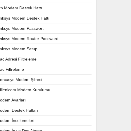
rn Modem Destek Hattı
inksys Modem Destek Hattı
inksys Modem Passwort
inksys Modem Router Password
inksys Modem Setup
ac Adresi Filtreleme
ac Filtreleme
ercusys Modem Şifresi
illenicom Modem Kurulumu
odem Ayarları
odem Destek Hatları
odem İncelemeleri
odem İp ve Dns Atama