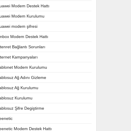
uawei Modem Destek Hattı
uawei Modem Kurulumu
uawei modem şifresi
nnbox Modem Destek Hattı
ntenret Bağlantı Sorunları
nternet Kampanyaları
ablonet Modem Kurulumu
ablosuz Ağ Adını Gizleme
ablosuz Ağ Kurulumu
ablosuz Kurulumu
ablosuz Şifre Degiştirme
eenetic
eenetic Modem Destek Hattı