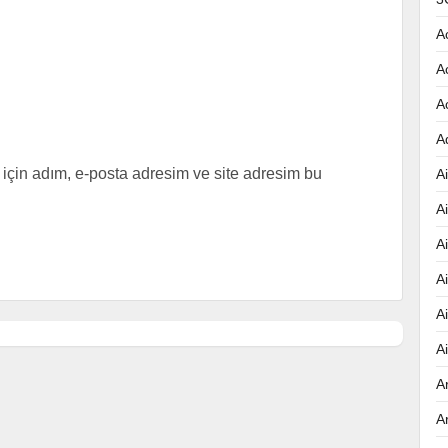
A
A
A
A
için adım, e-posta adresim ve site adresim bu
Ai
A
A
A
A
A
A
A