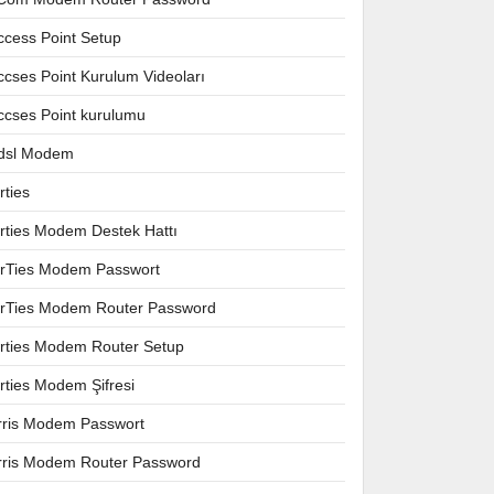
ccess Point Setup
ccses Point Kurulum Videoları
ccses Point kurulumu
dsl Modem
rties
irties Modem Destek Hattı
irTies Modem Passwort
irTies Modem Router Password
irties Modem Router Setup
irties Modem Şifresi
rris Modem Passwort
rris Modem Router Password