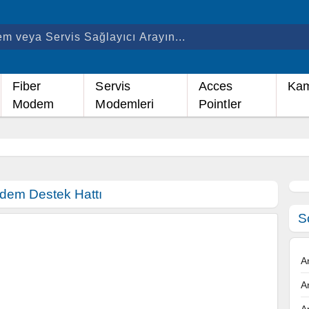
Fiber
Servis
Acces
Kam
Modem
Modemleri
Pointler
em Destek Hattı
S
A
A
A