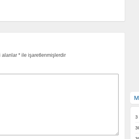
i alanlar
*
ile işaretlenmişlerdir
M
3
3
3