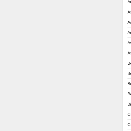
A
A
A
A
A
A
B
B
B
B
B
C
C