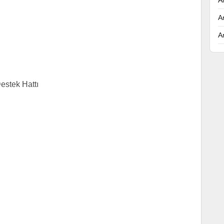
A
A
stek Hattı