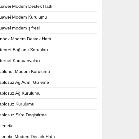
uawei Modem Destek Hattı
uawei Modem Kurulumu
uawei modem şifresi
nnbox Modem Destek Hattı
ntenret Bağlantı Sorunları
nternet Kampanyaları
ablonet Modem Kurulumu
ablosuz Ağ Adını Gizleme
ablosuz Ağ Kurulumu
ablosuz Kurulumu
ablosuz Şifre Degiştirme
eenetic
eenetic Modem Destek Hattı