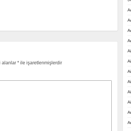
A
A
A
A
Ai
A
i alanlar
*
ile işaretlenmişlerdir
A
A
A
A
A
A