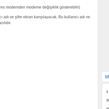
res modemden modeme değişiklik gösterebilir)
ı adı ve şifre ekran karışılayacak. Bu kullanıcı adı ve
ılıdır.
M
3
3
3