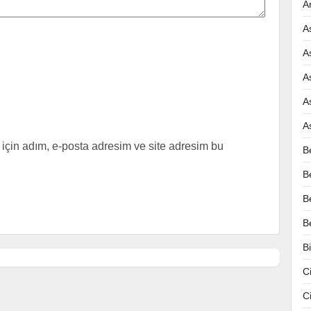
A
A
A
A
A
A
için adım, e-posta adresim ve site adresim bu
B
B
B
B
B
C
C