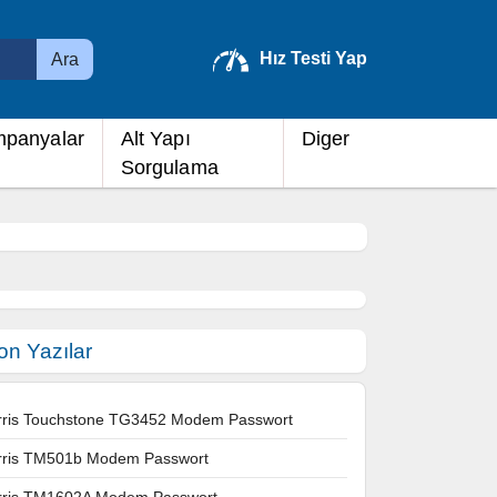
Hız Testi Yap
Ara
panyalar
Alt Yapı
Diger
Sorgulama
on Yazılar
rris Touchstone TG3452 Modem Passwort
rris TM501b Modem Passwort
rris TM1602A Modem Passwort