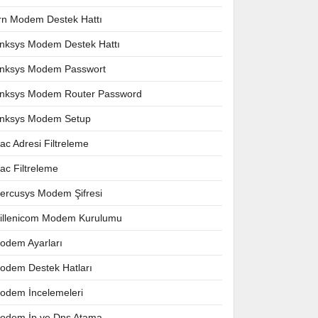
rn Modem Destek Hattı
inksys Modem Destek Hattı
inksys Modem Passwort
inksys Modem Router Password
inksys Modem Setup
ac Adresi Filtreleme
ac Filtreleme
ercusys Modem Şifresi
illenicom Modem Kurulumu
odem Ayarları
odem Destek Hatları
odem İncelemeleri
odem İp ve Dns Atama