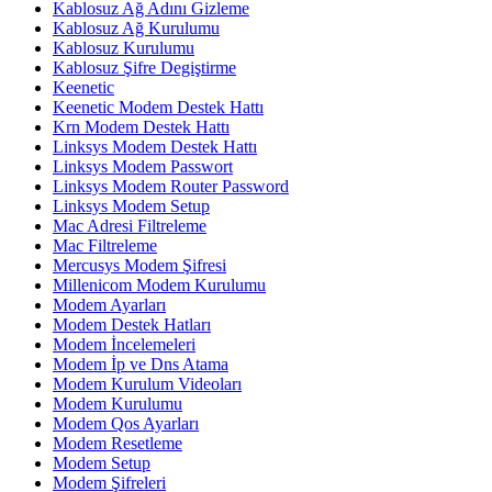
Kablosuz Ağ Adını Gizleme
Kablosuz Ağ Kurulumu
Kablosuz Kurulumu
Kablosuz Şifre Degiştirme
Keenetic
Keenetic Modem Destek Hattı
Krn Modem Destek Hattı
Linksys Modem Destek Hattı
Linksys Modem Passwort
Linksys Modem Router Password
Linksys Modem Setup
Mac Adresi Filtreleme
Mac Filtreleme
Mercusys Modem Şifresi
Millenicom Modem Kurulumu
Modem Ayarları
Modem Destek Hatları
Modem İncelemeleri
Modem İp ve Dns Atama
Modem Kurulum Videoları
Modem Kurulumu
Modem Qos Ayarları
Modem Resetleme
Modem Setup
Modem Şifreleri