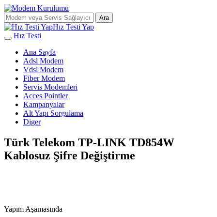
Ara
Hız Testi Yap
Hız Testi
Ana Sayfa
Adsl Modem
Vdsl Modem
Fiber Modem
Servis Modemleri
Acces Pointler
Kampanyalar
Alt Yapı Sorgulama
Diger
Türk Telekom TP-LINK TD854W
Kablosuz Şifre Değiştirme
Yapım Aşamasında