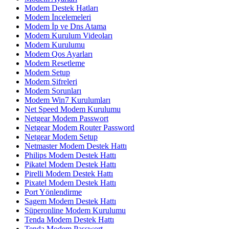
Modem Destek Hatları
Modem İncelemeleri
Modem İp ve Dns Atama
Modem Kurulum Videoları
Modem Kurulumu
Modem Qos Ayarları
Modem Resetleme
Modem Setup
Modem Şifreleri
Modem Sorunları
Modem Win7 Kurulumları
Net Speed Modem Kurulumu
Netgear Modem Passwort
Netgear Modem Router Password
Netgear Modem Setup
Netmaster Modem Destek Hattı
Philips Modem Destek Hattı
Pikatel Modem Destek Hattı
Pirelli Modem Destek Hattı
Pixatel Modem Destek Hattı
Port Yönlendirme
Sagem Modem Destek Hattı
Süperonline Modem Kurulumu
Tenda Modem Destek Hattı
Tenda Modem Passwort