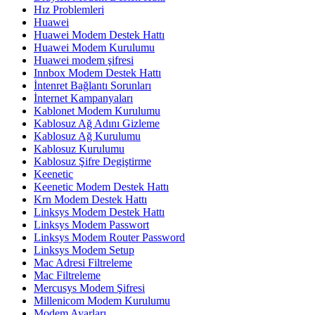
Hız Problemleri
Huawei
Huawei Modem Destek Hattı
Huawei Modem Kurulumu
Huawei modem şifresi
Innbox Modem Destek Hattı
İntenret Bağlantı Sorunları
İnternet Kampanyaları
Kablonet Modem Kurulumu
Kablosuz Ağ Adını Gizleme
Kablosuz Ağ Kurulumu
Kablosuz Kurulumu
Kablosuz Şifre Degiştirme
Keenetic
Keenetic Modem Destek Hattı
Krn Modem Destek Hattı
Linksys Modem Destek Hattı
Linksys Modem Passwort
Linksys Modem Router Password
Linksys Modem Setup
Mac Adresi Filtreleme
Mac Filtreleme
Mercusys Modem Şifresi
Millenicom Modem Kurulumu
Modem Ayarları