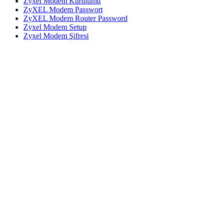
Zyxel Modem Kurulumu
ZyXEL Modem Passwort
ZyXEL Modem Router Password
Zyxel Modem Setup
Zyxel Modem Şifresi