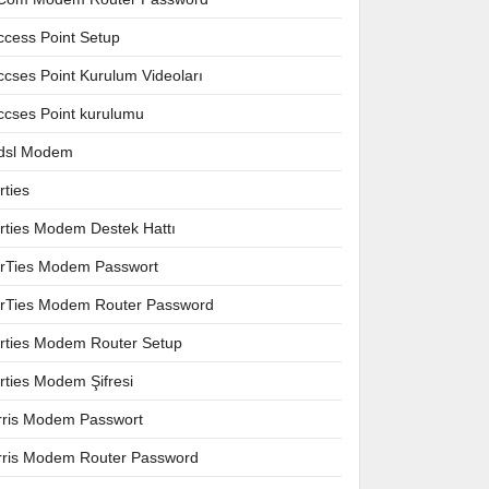
ccess Point Setup
ccses Point Kurulum Videoları
ccses Point kurulumu
dsl Modem
rties
irties Modem Destek Hattı
irTies Modem Passwort
irTies Modem Router Password
irties Modem Router Setup
irties Modem Şifresi
rris Modem Passwort
rris Modem Router Password