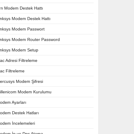
rn Modem Destek Hattı
inksys Modem Destek Hattı
inksys Modem Passwort
inksys Modem Router Password
inksys Modem Setup
ac Adresi Filtreleme
ac Filtreleme
ercusys Modem Şifresi
illenicom Modem Kurulumu
odem Ayarları
odem Destek Hatları
odem İncelemeleri
odem İp ve Dns Atama