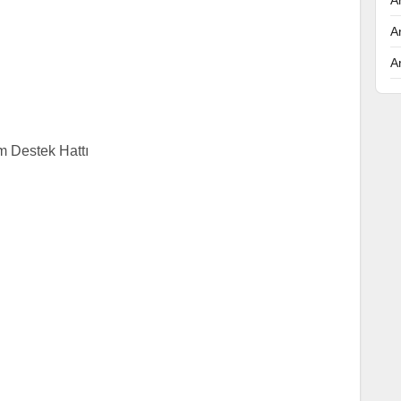
A
A
 Destek Hattı