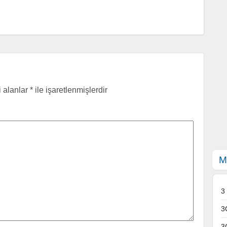
i alanlar
*
ile işaretlenmişlerdir
M
3
3
3