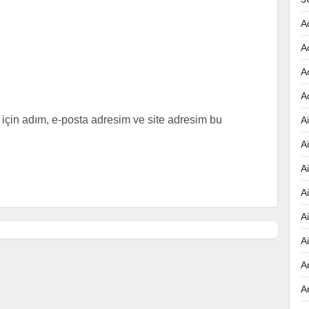
A
A
A
A
için adım, e-posta adresim ve site adresim bu
Ai
A
A
A
A
A
A
A