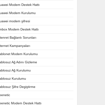
uawei Modem Destek Hattı
uawei Modem Kurulumu
uawei modem şifresi
nnbox Modem Destek Hattı
ntenret Bağlantı Sorunları
nternet Kampanyaları
ablonet Modem Kurulumu
ablosuz Ağ Adını Gizleme
ablosuz Ağ Kurulumu
ablosuz Kurulumu
ablosuz Şifre Degiştirme
eenetic
eenetic Modem Destek Hattı