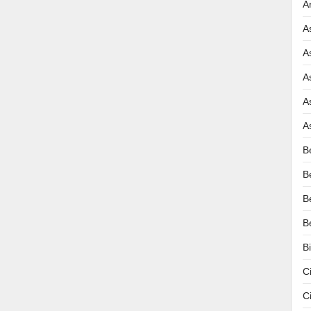
A
A
A
A
A
A
B
B
B
B
B
C
C