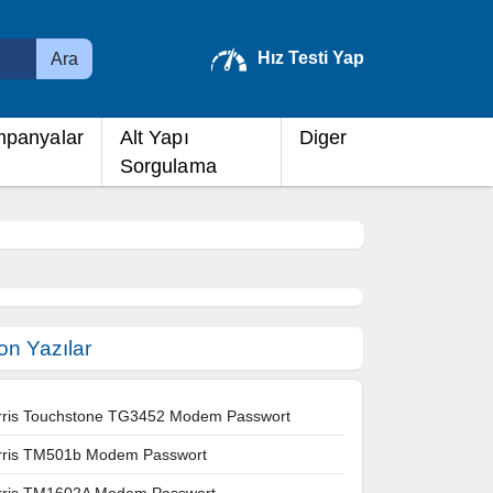
Hız Testi Yap
Ara
panyalar
Alt Yapı
Diger
Sorgulama
on Yazılar
rris Touchstone TG3452 Modem Passwort
rris TM501b Modem Passwort
rris TM1602A Modem Passwort