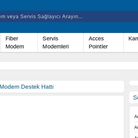
Fiber
Servis
Acces
Kam
Modem
Modemleri
Pointler
Modem Destek Hattı
S
A
A
A