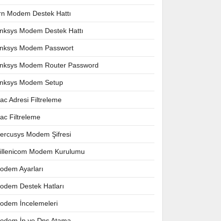
rn Modem Destek Hattı
inksys Modem Destek Hattı
inksys Modem Passwort
inksys Modem Router Password
inksys Modem Setup
ac Adresi Filtreleme
ac Filtreleme
ercusys Modem Şifresi
illenicom Modem Kurulumu
odem Ayarları
odem Destek Hatları
odem İncelemeleri
odem İp ve Dns Atama