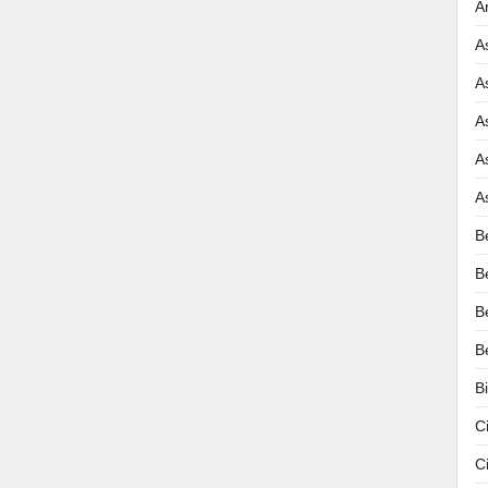
A
A
A
A
A
A
B
B
B
B
B
C
C