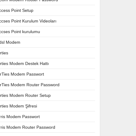
ccess Point Setup
ccses Point Kurulum Videoları
ccses Point kurulumu
dsl Modem
rties
irties Modem Destek Hattı
irTies Modem Passwort
irTies Modem Router Password
irties Modem Router Setup
irties Modem Şifresi
rris Modem Passwort
rris Modem Router Password