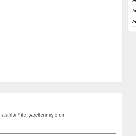
A
A
i alanlar
*
ile işaretlenmişlerdir