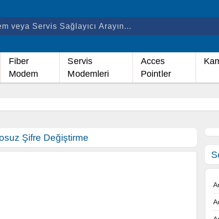
Fiber
Servis
Acces
Kam
Modem
Modemleri
Pointler
suz Şifre Değiştirme
S
A
A
A