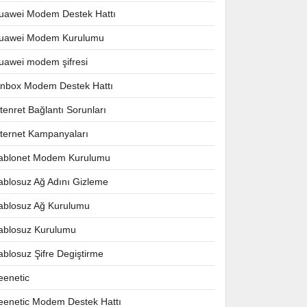
uawei Modem Destek Hattı
uawei Modem Kurulumu
uawei modem şifresi
nnbox Modem Destek Hattı
ntenret Bağlantı Sorunları
nternet Kampanyaları
ablonet Modem Kurulumu
ablosuz Ağ Adını Gizleme
ablosuz Ağ Kurulumu
ablosuz Kurulumu
ablosuz Şifre Degiştirme
eenetic
eenetic Modem Destek Hattı