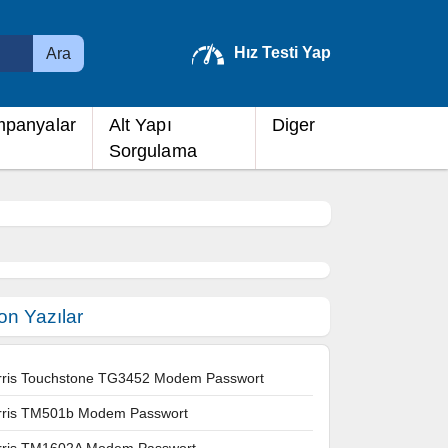
Hız Testi Yap
Ara
panyalar
Alt Yapı
Diger
Sorgulama
on Yazılar
rris Touchstone TG3452 Modem Passwort
rris TM501b Modem Passwort
rris TM1602A Modem Passwort