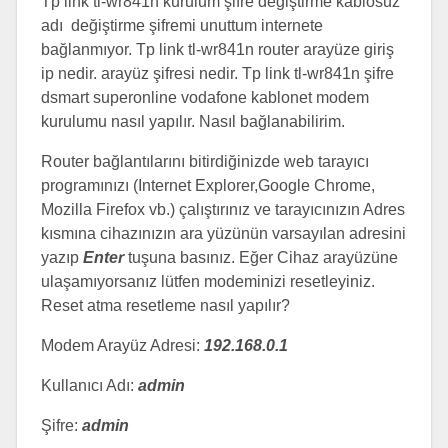
Tp link tl-wr841n kurulum şifre değiştirme kablosuz
adı değiştirme şifremi unuttum internete
bağlanmıyor. Tp link tl-wr841n router arayüze giriş
ip nedir. arayüz şifresi nedir. Tp link tl-wr841n şifre
dsmart superonline vodafone kablonet modem
kurulumu nasıl yapılır. Nasıl bağlanabilirim.
Router bağlantılarını bitirdiğinizde web tarayıcı
programınızı (Internet Explorer,Google Chrome,
Mozilla Firefox vb.) çalıştırınız ve tarayıcınızın Adres
kısmına cihazınızın ara yüzünün varsayılan adresini
yazıp
Enter
tuşuna basınız. Eğer Cihaz arayüzüne
ulaşamıyorsanız lütfen modeminizi resetleyiniz.
Reset atma resetleme nasıl yapılır?
Modem Arayüz Adresi:
192.168.0.1
Kullanıcı Adı:
admin
Şifre:
admin