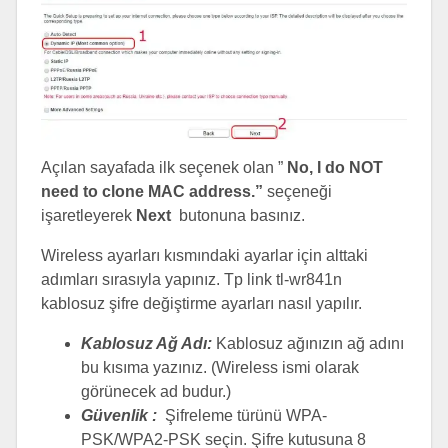
Açılan sayafada ilk seçenek olan ”
No, I do NOT
need to clone MAC address.”
seçeneği
işaretleyerek
Next
butonuna basınız.
Wireless ayarları kısmındaki ayarlar için alttaki
adımları sırasıyla yapınız. Tp link tl-wr841n
kablosuz şifre değiştirme ayarları nasıl yapılır.
Kablosuz Ağ Adı:
Kablosuz ağınızın ağ adını
bu kısıma yazınız. (Wireless ismi olarak
görünecek ad budur.)
Güvenlik :
Şifreleme türünü WPA-
PSK/WPA2-PSK seçin. Şifre kutusuna 8