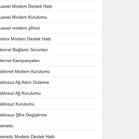
uawei Modem Destek Hattı
uawei Modem Kurulumu
uawei modem şifresi
nnbox Modem Destek Hattı
ntenret Bağlantı Sorunları
nternet Kampanyaları
ablonet Modem Kurulumu
ablosuz Ağ Adını Gizleme
ablosuz Ağ Kurulumu
ablosuz Kurulumu
ablosuz Şifre Degiştirme
eenetic
eenetic Modem Destek Hattı