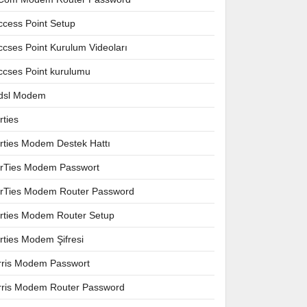
ccess Point Setup
ccses Point Kurulum Videoları
ccses Point kurulumu
dsl Modem
rties
irties Modem Destek Hattı
irTies Modem Passwort
irTies Modem Router Password
irties Modem Router Setup
irties Modem Şifresi
rris Modem Passwort
rris Modem Router Password