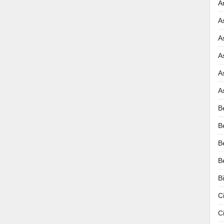
A
A
A
A
A
A
B
B
B
B
B
C
C