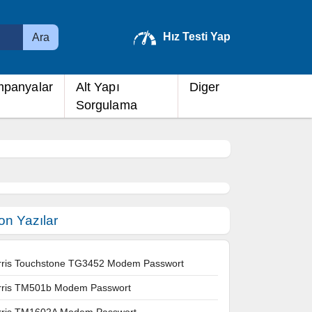
Hız Testi Yap
Ara
panyalar
Alt Yapı
Diger
Sorgulama
on Yazılar
rris Touchstone TG3452 Modem Passwort
rris TM501b Modem Passwort
rris TM1602A Modem Passwort