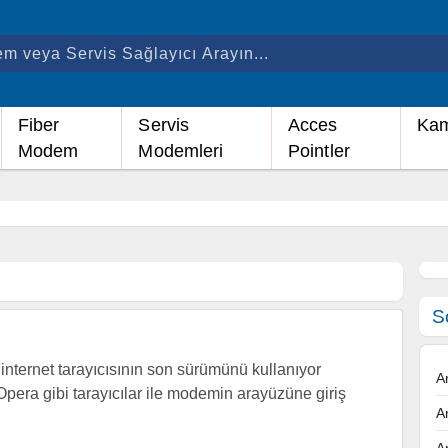
Fiber
Servis
Acces
Kam
Modem
Modemleri
Pointler
S
nternet tarayıcısının son sürümünü kullanıyor
A
Opera gibi tarayıcılar ile modemin arayüzüne giriş
A
A