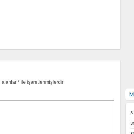
i alanlar
*
ile işaretlenmişlerdir
M
3
3
3