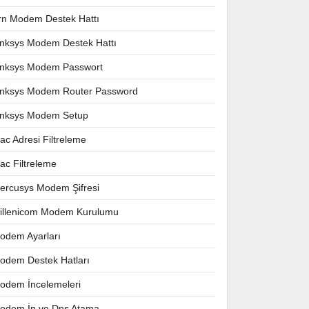
rn Modem Destek Hattı
inksys Modem Destek Hattı
inksys Modem Passwort
inksys Modem Router Password
inksys Modem Setup
ac Adresi Filtreleme
ac Filtreleme
ercusys Modem Şifresi
illenicom Modem Kurulumu
odem Ayarları
odem Destek Hatları
odem İncelemeleri
odem İp ve Dns Atama