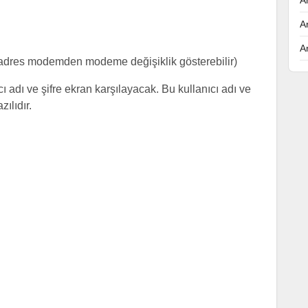
A
A
 adres modemden modeme değişiklik gösterebilir)
ı adı ve şifre ekran karşılayacak. Bu kullanıcı adı ve
ılıdır.