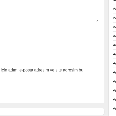
A
A
A
A
Ai
A
A
için adım, e-posta adresim ve site adresim bu
A
A
A
A
A