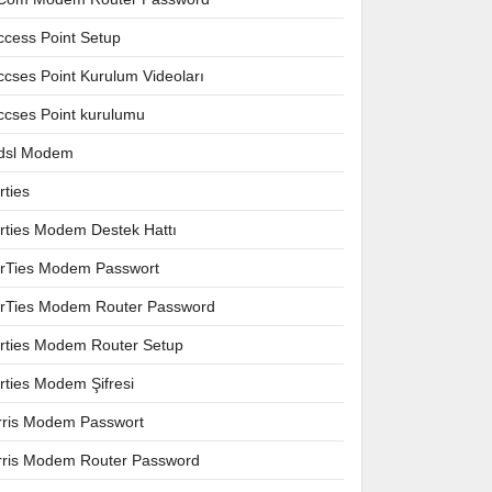
ccess Point Setup
ccses Point Kurulum Videoları
ccses Point kurulumu
dsl Modem
rties
irties Modem Destek Hattı
irTies Modem Passwort
irTies Modem Router Password
irties Modem Router Setup
irties Modem Şifresi
rris Modem Passwort
rris Modem Router Password