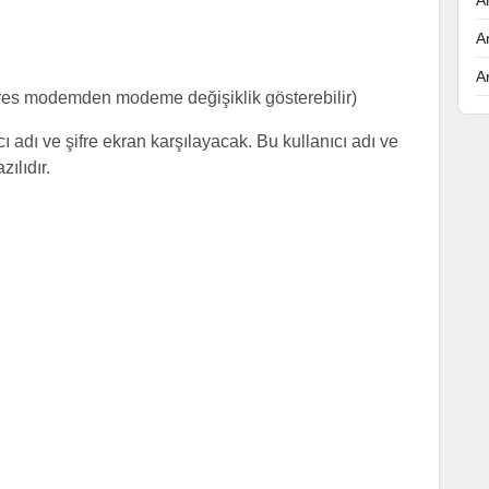
A
A
res modemden modeme değişiklik gösterebilir)
ı adı ve şifre ekran karşılayacak. Bu kullanıcı adı ve
ılıdır.