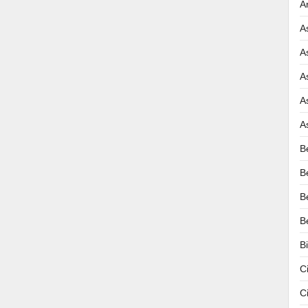
A
A
A
A
A
A
B
B
B
B
B
C
C