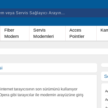
Fiber
Servis
Acces
Kam
Modem
Modemleri
Pointler
si
S
nternet tarayıcısının son sürümünü kullanıyor
A
Opera gibi tarayıcılar ile modemin arayüzüne giriş
A
A