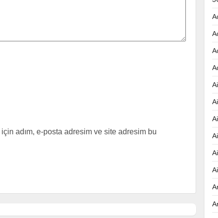
A
A
A
A
Ai
A
A
için adım, e-posta adresim ve site adresim bu
A
A
A
A
A