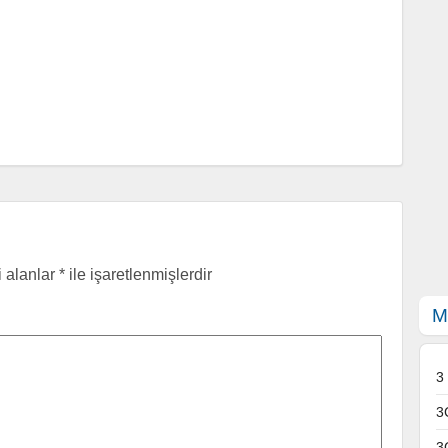
i alanlar
*
ile işaretlenmişlerdir
M
3
3
3