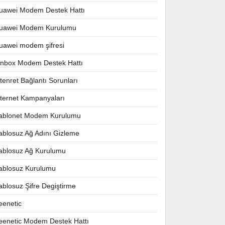
uawei Modem Destek Hattı
uawei Modem Kurulumu
uawei modem şifresi
nnbox Modem Destek Hattı
ntenret Bağlantı Sorunları
nternet Kampanyaları
ablonet Modem Kurulumu
ablosuz Ağ Adını Gizleme
ablosuz Ağ Kurulumu
ablosuz Kurulumu
ablosuz Şifre Degiştirme
eenetic
eenetic Modem Destek Hattı