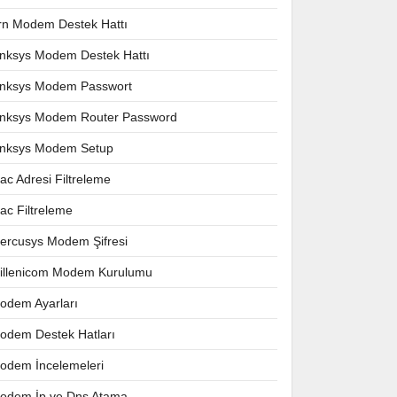
rn Modem Destek Hattı
inksys Modem Destek Hattı
inksys Modem Passwort
inksys Modem Router Password
inksys Modem Setup
ac Adresi Filtreleme
ac Filtreleme
ercusys Modem Şifresi
illenicom Modem Kurulumu
odem Ayarları
odem Destek Hatları
odem İncelemeleri
odem İp ve Dns Atama