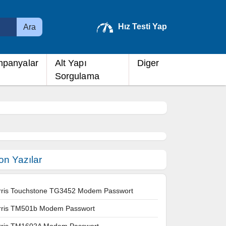
Hız Testi Yap
Ara
panyalar
Alt Yapı
Diger
Sorgulama
on Yazılar
rris Touchstone TG3452 Modem Passwort
rris TM501b Modem Passwort
rris TM1602A Modem Passwort