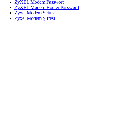
ZyXEL Modem Passwort
ZyXEL Modem Router Password
Zyxel Modem Setup
Zyxel Modem Şifresi