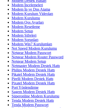
Modem Destek Hatları
Modem İncelemeleri
Modem İp ve Dns Atama
Modem Kurulum Videoları
Modem Kurulumu
Modem Qos Ayarları
Modem Resetleme
Modem Setup
Modem Şifreleri
Modem Sorunları
Modem Win7 Kurulumları
Net Speed Modem Kurulumu
Netgear Modem Passwort
Netgear Modem Router Password
Netgear Modem Setup
Netmaster Modem Destek Hattı
Philips Modem Destek Hattı
Pikatel Modem Destek Hattı
Pirelli Modem Destek Hattı
Pixatel Modem Destek Hattı
Port Yönlendirme
Sagem Modem Destek Hattı
Süperonline Modem Kurulumu
Tenda Modem Destek Hattı
Tenda Modem Passwort