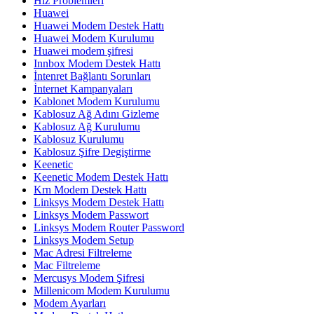
Hız Problemleri
Huawei
Huawei Modem Destek Hattı
Huawei Modem Kurulumu
Huawei modem şifresi
Innbox Modem Destek Hattı
İntenret Bağlantı Sorunları
İnternet Kampanyaları
Kablonet Modem Kurulumu
Kablosuz Ağ Adını Gizleme
Kablosuz Ağ Kurulumu
Kablosuz Kurulumu
Kablosuz Şifre Degiştirme
Keenetic
Keenetic Modem Destek Hattı
Krn Modem Destek Hattı
Linksys Modem Destek Hattı
Linksys Modem Passwort
Linksys Modem Router Password
Linksys Modem Setup
Mac Adresi Filtreleme
Mac Filtreleme
Mercusys Modem Şifresi
Millenicom Modem Kurulumu
Modem Ayarları