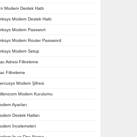
rn Modem Destek Hattı
inksys Modem Destek Hattı
inksys Modem Passwort
inksys Modem Router Password
inksys Modem Setup
ac Adresi Filtreleme
ac Filtreleme
ercusys Modem Şifresi
illenicom Modem Kurulumu
odem Ayarları
odem Destek Hatları
odem İncelemeleri
odem İp ve Dns Atama