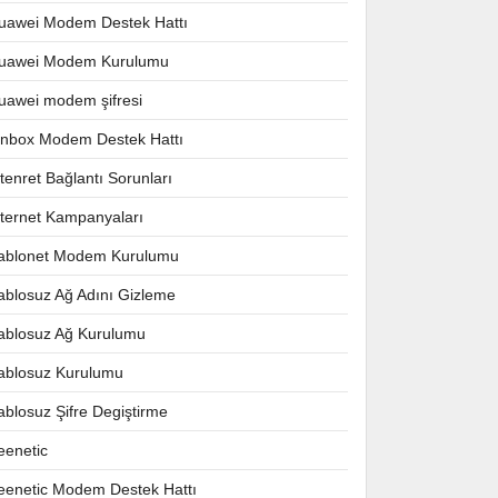
uawei Modem Destek Hattı
uawei Modem Kurulumu
uawei modem şifresi
nnbox Modem Destek Hattı
ntenret Bağlantı Sorunları
nternet Kampanyaları
ablonet Modem Kurulumu
ablosuz Ağ Adını Gizleme
ablosuz Ağ Kurulumu
ablosuz Kurulumu
ablosuz Şifre Degiştirme
eenetic
eenetic Modem Destek Hattı