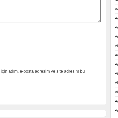
A
A
A
A
Ai
A
A
için adım, e-posta adresim ve site adresim bu
A
A
A
A
A