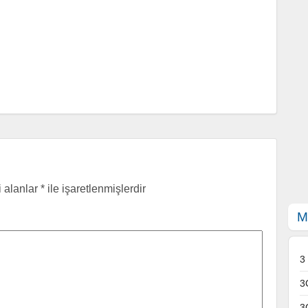
i alanlar
*
ile işaretlenmişlerdir
M
3
3
3