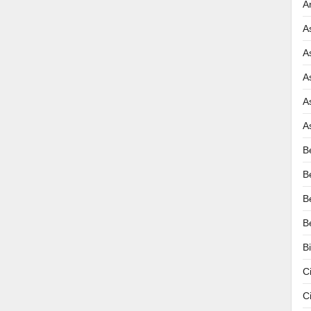
A
A
A
A
A
A
B
B
B
B
B
C
C