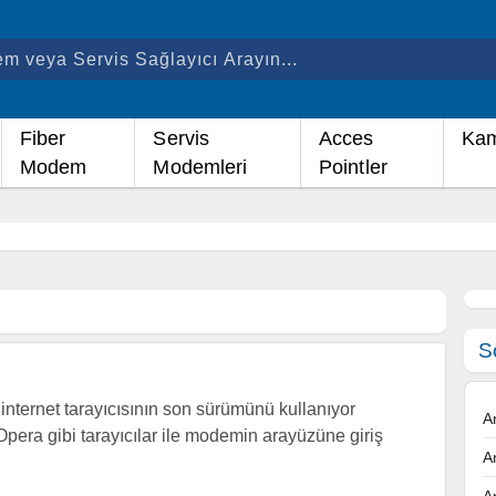
Fiber
Servis
Acces
Kam
Modem
Modemleri
Pointler
S
nternet tarayıcısının son sürümünü kullanıyor
A
Opera gibi tarayıcılar ile modemin arayüzüne giriş
A
A