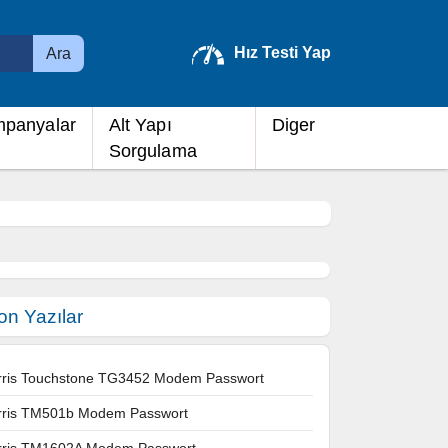
Hız Testi Yap
Ara
panyalar
Alt Yapı
Diger
Sorgulama
on Yazılar
rris Touchstone TG3452 Modem Passwort
rris TM501b Modem Passwort
rris TM1602A Modem Passwort