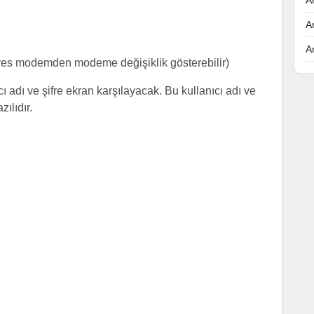
A
A
res modemden modeme değişiklik gösterebilir)
ı adı ve şifre ekran karşılayacak. Bu kullanıcı adı ve
ılıdır.