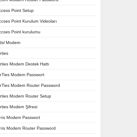
ccess Point Setup
ccses Point Kurulum Videoları
ccses Point kurulumu
dsl Modem
rties
irties Modem Destek Hattı
irTies Modem Passwort
irTies Modem Router Password
irties Modem Router Setup
irties Modem Şifresi
rris Modem Passwort
rris Modem Router Password