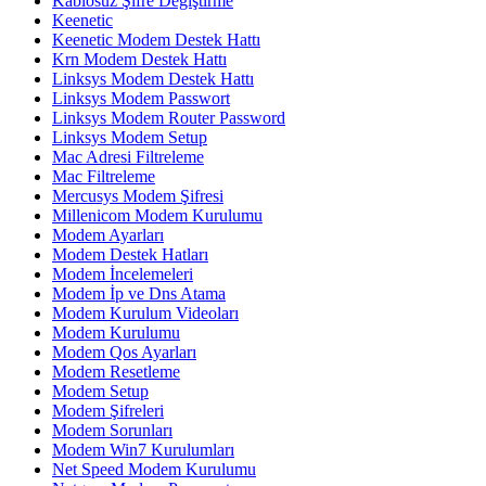
Kablosuz Şifre Degiştirme
Keenetic
Keenetic Modem Destek Hattı
Krn Modem Destek Hattı
Linksys Modem Destek Hattı
Linksys Modem Passwort
Linksys Modem Router Password
Linksys Modem Setup
Mac Adresi Filtreleme
Mac Filtreleme
Mercusys Modem Şifresi
Millenicom Modem Kurulumu
Modem Ayarları
Modem Destek Hatları
Modem İncelemeleri
Modem İp ve Dns Atama
Modem Kurulum Videoları
Modem Kurulumu
Modem Qos Ayarları
Modem Resetleme
Modem Setup
Modem Şifreleri
Modem Sorunları
Modem Win7 Kurulumları
Net Speed Modem Kurulumu