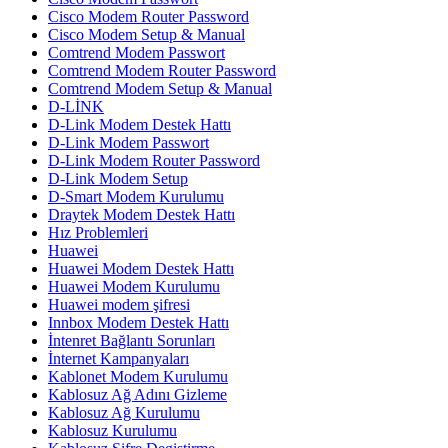
Cisco Modem Router Password
Cisco Modem Setup & Manual
Comtrend Modem Passwort
Comtrend Modem Router Password
Comtrend Modem Setup & Manual
D-LİNK
D-Link Modem Destek Hattı
D-Link Modem Passwort
D-Link Modem Router Password
D-Link Modem Setup
D-Smart Modem Kurulumu
Draytek Modem Destek Hattı
Hız Problemleri
Huawei
Huawei Modem Destek Hattı
Huawei Modem Kurulumu
Huawei modem şifresi
Innbox Modem Destek Hattı
İntenret Bağlantı Sorunları
İnternet Kampanyaları
Kablonet Modem Kurulumu
Kablosuz Ağ Adını Gizleme
Kablosuz Ağ Kurulumu
Kablosuz Kurulumu