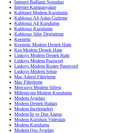
İntenret Bağlantı Sorunları
İnternet Kampanyaları
Kablonet Modem Kurulumu
Kablosuz Ağ Adını Gizleme
Kablosuz Ağ Kurulumu
Kablosuz Kurulumu
Kablosuz Şifre Degiştirme
Keenetic
Keenetic Modem Destek Hattı
Krn Modem Destek Hattı
Linksys Modem Destek Hattı
Linksys Modem Passwort
Linksys Modem Router Password
Linksys Modem Setup
Mac Adresi Filtreleme
Mac Filtreleme
Mercusys Modem Şifresi
Millenicom Modem Kurulumu
Modem Ayarları
Modem Destek Hatları
Modem İncelemeleri
Modem İp ve Dns Atama
Modem Kurulum Videoları
Modem Kurulumu
Modem Qos Ayarları