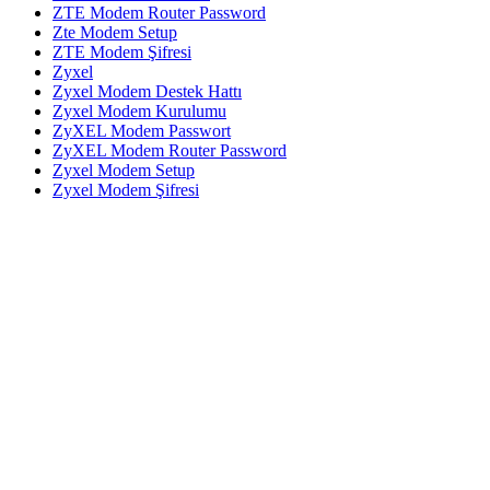
ZTE Modem Router Password
Zte Modem Setup
ZTE Modem Şifresi
Zyxel
Zyxel Modem Destek Hattı
Zyxel Modem Kurulumu
ZyXEL Modem Passwort
ZyXEL Modem Router Password
Zyxel Modem Setup
Zyxel Modem Şifresi