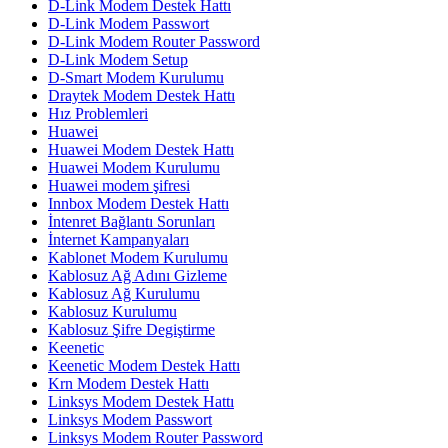
D-Link Modem Destek Hattı
D-Link Modem Passwort
D-Link Modem Router Password
D-Link Modem Setup
D-Smart Modem Kurulumu
Draytek Modem Destek Hattı
Hız Problemleri
Huawei
Huawei Modem Destek Hattı
Huawei Modem Kurulumu
Huawei modem şifresi
Innbox Modem Destek Hattı
İntenret Bağlantı Sorunları
İnternet Kampanyaları
Kablonet Modem Kurulumu
Kablosuz Ağ Adını Gizleme
Kablosuz Ağ Kurulumu
Kablosuz Kurulumu
Kablosuz Şifre Degiştirme
Keenetic
Keenetic Modem Destek Hattı
Krn Modem Destek Hattı
Linksys Modem Destek Hattı
Linksys Modem Passwort
Linksys Modem Router Password