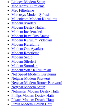
Linksys Modem Setup
Mac Adresi Filtreleme
Mac Filtreleme
Mercusys Modem Şifresi
Millenicom Modem Kurulumu
Modem Ayarları
Modem Destek Hatları
Modem İncelemeleri
Modem İp ve Dns Atama
Modem Kurulum Videoları
Modem Kurulumu
Modem Qos Ayarları
Modem Resetleme
Modem Setup
Modem Şifreleri
Modem Sorunları
Modem Win7 Kurulumları
Net Speed Modem Kurulumu
Netgear Modem Passwort
Netgear Modem Router Password
Netgear Modem Setup
Netmaster Modem Destek Hattı
Philips Modem Destek Hattı
Pikatel Modem Destek Hattı
Pirelli Modem Destek Hattı