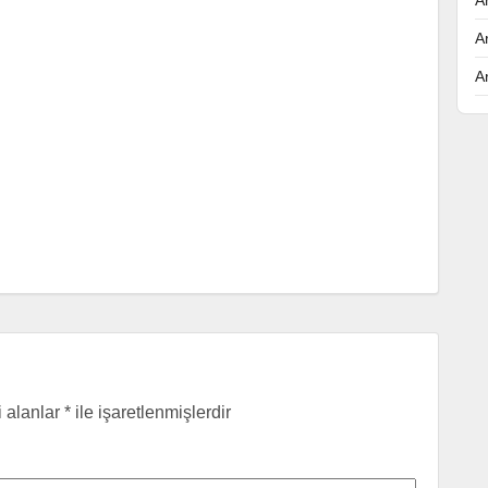
A
A
i alanlar
*
ile işaretlenmişlerdir