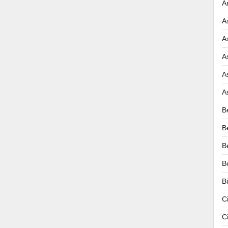
A
A
A
A
A
A
B
B
B
B
B
C
C