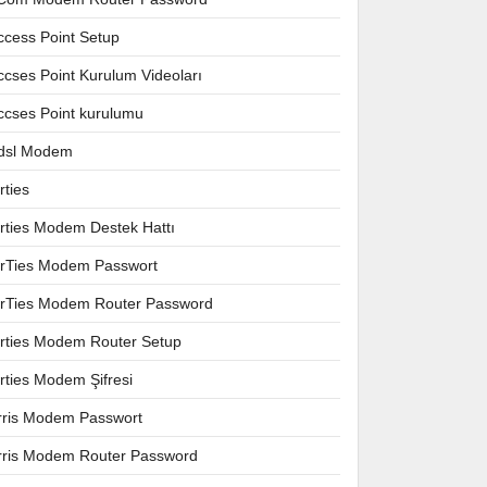
ccess Point Setup
ccses Point Kurulum Videoları
ccses Point kurulumu
dsl Modem
rties
irties Modem Destek Hattı
irTies Modem Passwort
irTies Modem Router Password
irties Modem Router Setup
irties Modem Şifresi
rris Modem Passwort
rris Modem Router Password