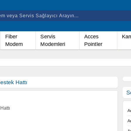
Fiber
Servis
Acces
Kam
Modem
Modemleri
Pointler
stek Hattı
S
Hattı
A
A
A