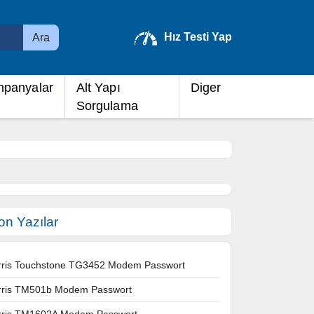
Hız Testi Yap
Ara
panyalar
Alt Yapı
Diger
Sorgulama
on Yazılar
rris Touchstone TG3452 Modem Passwort
rris TM501b Modem Passwort
rris TM1602A Modem Passwort