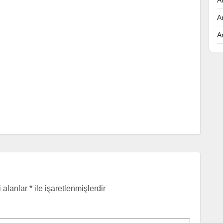
A
A
i alanlar
*
ile işaretlenmişlerdir