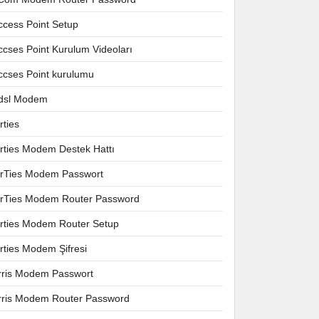
ccess Point Setup
ccses Point Kurulum Videoları
ccses Point kurulumu
dsl Modem
rties
irties Modem Destek Hattı
irTies Modem Passwort
irTies Modem Router Password
irties Modem Router Setup
irties Modem Şifresi
rris Modem Passwort
rris Modem Router Password