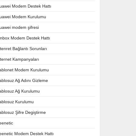
uawei Modem Destek Hattı
uawei Modem Kurulumu
uawei modem şifresi
nnbox Modem Destek Hattı
ntenret Bağlantı Sorunları
nternet Kampanyaları
ablonet Modem Kurulumu
ablosuz Ağ Adını Gizleme
ablosuz Ağ Kurulumu
ablosuz Kurulumu
ablosuz Şifre Degiştirme
eenetic
eenetic Modem Destek Hattı