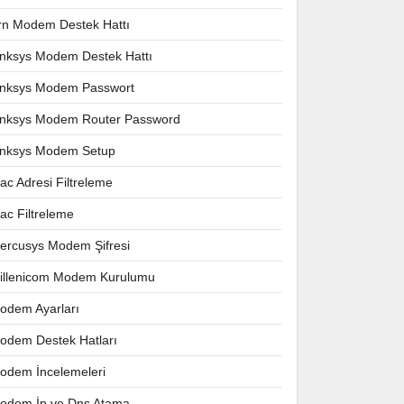
rn Modem Destek Hattı
inksys Modem Destek Hattı
inksys Modem Passwort
inksys Modem Router Password
inksys Modem Setup
ac Adresi Filtreleme
ac Filtreleme
ercusys Modem Şifresi
illenicom Modem Kurulumu
odem Ayarları
odem Destek Hatları
odem İncelemeleri
odem İp ve Dns Atama