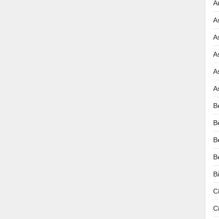
A
A
A
A
A
A
B
B
B
B
B
C
C