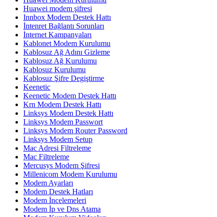
Huawei modem şifresi
Innbox Modem Destek Hattı
İntenret Bağlantı Sorunları
İnternet Kampanyaları
Kablonet Modem Kurulumu
Kablosuz Ağ Adını Gizleme
Kablosuz Ağ Kurulumu
Kablosuz Kurulumu
Kablosuz Şifre Degiştirme
Keenetic
Keenetic Modem Destek Hattı
Krn Modem Destek Hattı
Linksys Modem Destek Hattı
Linksys Modem Passwort
Linksys Modem Router Password
Linksys Modem Setup
Mac Adresi Filtreleme
Mac Filtreleme
Mercusys Modem Şifresi
Millenicom Modem Kurulumu
Modem Ayarları
Modem Destek Hatları
Modem İncelemeleri
Modem İp ve Dns Atama