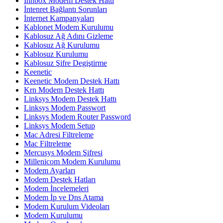
Innbox Modem Destek Hattı
İntenret Bağlantı Sorunları
İnternet Kampanyaları
Kablonet Modem Kurulumu
Kablosuz Ağ Adını Gizleme
Kablosuz Ağ Kurulumu
Kablosuz Kurulumu
Kablosuz Şifre Degiştirme
Keenetic
Keenetic Modem Destek Hattı
Krn Modem Destek Hattı
Linksys Modem Destek Hattı
Linksys Modem Passwort
Linksys Modem Router Password
Linksys Modem Setup
Mac Adresi Filtreleme
Mac Filtreleme
Mercusys Modem Şifresi
Millenicom Modem Kurulumu
Modem Ayarları
Modem Destek Hatları
Modem İncelemeleri
Modem İp ve Dns Atama
Modem Kurulum Videoları
Modem Kurulumu