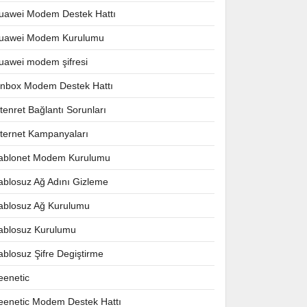
uawei Modem Destek Hattı
uawei Modem Kurulumu
uawei modem şifresi
nnbox Modem Destek Hattı
ntenret Bağlantı Sorunları
nternet Kampanyaları
ablonet Modem Kurulumu
ablosuz Ağ Adını Gizleme
ablosuz Ağ Kurulumu
ablosuz Kurulumu
ablosuz Şifre Degiştirme
eenetic
eenetic Modem Destek Hattı