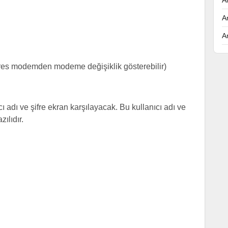
A
A
res modemden modeme değişiklik gösterebilir)
ı adı ve şifre ekran karşılayacak. Bu kullanıcı adı ve
ılıdır.