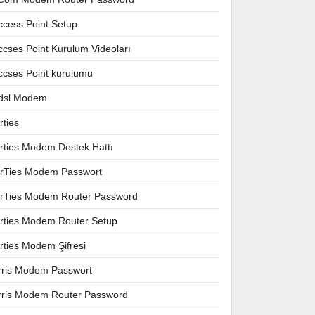
ccess Point Setup
ccses Point Kurulum Videoları
ccses Point kurulumu
dsl Modem
rties
irties Modem Destek Hattı
irTies Modem Passwort
irTies Modem Router Password
irties Modem Router Setup
irties Modem Şifresi
rris Modem Passwort
rris Modem Router Password