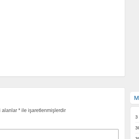
M
i alanlar
*
ile işaretlenmişlerdir
3
3
3