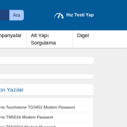
Hız Testi Yap
Ara
panyalar
Alt Yapı
Diger
Sorgulama
on Yazılar
rris Touchstone TG3452 Modem Passwort
rris TM501b Modem Passwort
rris TM1602A Modem Passwort