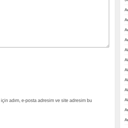
A
A
A
A
Ai
A
A
A
A
A
için adım, e-posta adresim ve site adresim bu
A
A