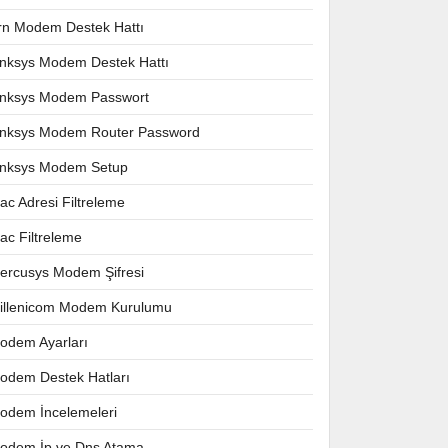
rn Modem Destek Hattı
inksys Modem Destek Hattı
inksys Modem Passwort
inksys Modem Router Password
inksys Modem Setup
ac Adresi Filtreleme
ac Filtreleme
ercusys Modem Şifresi
illenicom Modem Kurulumu
odem Ayarları
odem Destek Hatları
odem İncelemeleri
odem İp ve Dns Atama