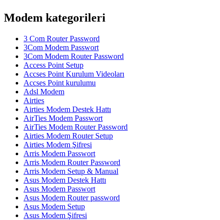
Modem kategorileri
3 Com Router Password
3Com Modem Passwort
3Com Modem Router Password
Access Point Setup
Accses Point Kurulum Videoları
Accses Point kurulumu
Adsl Modem
Airties
Airties Modem Destek Hattı
AirTies Modem Passwort
AirTies Modem Router Password
Airties Modem Router Setup
Airties Modem Şifresi
Arris Modem Passwort
Arris Modem Router Password
Arris Modem Setup & Manual
Asus Modem Destek Hattı
Asus Modem Passwort
Asus Modem Router password
Asus Modem Setup
Asus Modem Şifresi