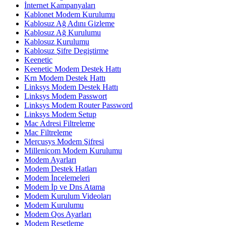
İnternet Kampanyaları
Kablonet Modem Kurulumu
Kablosuz Ağ Adını Gizleme
Kablosuz Ağ Kurulumu
Kablosuz Kurulumu
Kablosuz Şifre Degiştirme
Keenetic
Keenetic Modem Destek Hattı
Krn Modem Destek Hattı
Linksys Modem Destek Hattı
Linksys Modem Passwort
Linksys Modem Router Password
Linksys Modem Setup
Mac Adresi Filtreleme
Mac Filtreleme
Mercusys Modem Şifresi
Millenicom Modem Kurulumu
Modem Ayarları
Modem Destek Hatları
Modem İncelemeleri
Modem İp ve Dns Atama
Modem Kurulum Videoları
Modem Kurulumu
Modem Qos Ayarları
Modem Resetleme