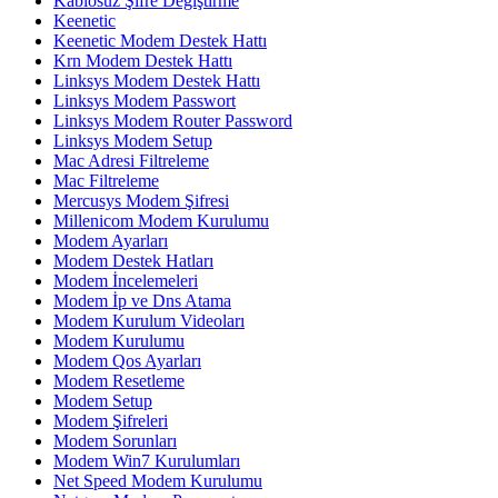
Kablosuz Şifre Degiştirme
Keenetic
Keenetic Modem Destek Hattı
Krn Modem Destek Hattı
Linksys Modem Destek Hattı
Linksys Modem Passwort
Linksys Modem Router Password
Linksys Modem Setup
Mac Adresi Filtreleme
Mac Filtreleme
Mercusys Modem Şifresi
Millenicom Modem Kurulumu
Modem Ayarları
Modem Destek Hatları
Modem İncelemeleri
Modem İp ve Dns Atama
Modem Kurulum Videoları
Modem Kurulumu
Modem Qos Ayarları
Modem Resetleme
Modem Setup
Modem Şifreleri
Modem Sorunları
Modem Win7 Kurulumları
Net Speed Modem Kurulumu