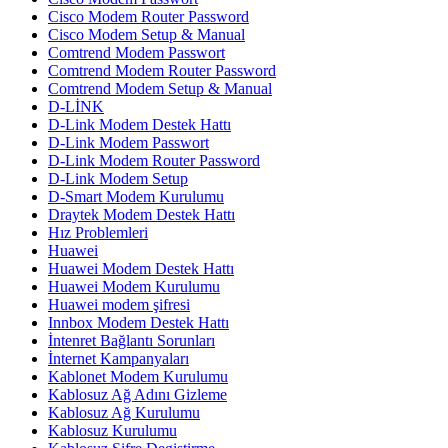
Cisco Modem Router Password
Cisco Modem Setup & Manual
Comtrend Modem Passwort
Comtrend Modem Router Password
Comtrend Modem Setup & Manual
D-LİNK
D-Link Modem Destek Hattı
D-Link Modem Passwort
D-Link Modem Router Password
D-Link Modem Setup
D-Smart Modem Kurulumu
Draytek Modem Destek Hattı
Hız Problemleri
Huawei
Huawei Modem Destek Hattı
Huawei Modem Kurulumu
Huawei modem şifresi
Innbox Modem Destek Hattı
İntenret Bağlantı Sorunları
İnternet Kampanyaları
Kablonet Modem Kurulumu
Kablosuz Ağ Adını Gizleme
Kablosuz Ağ Kurulumu
Kablosuz Kurulumu