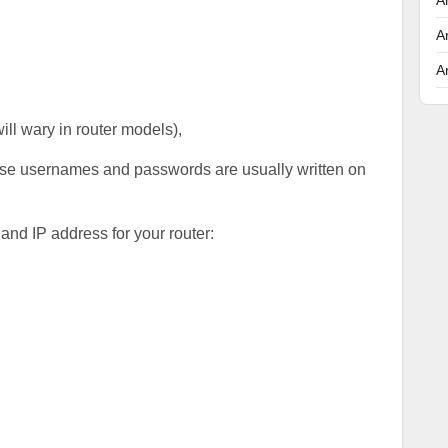
A
A
will wary in router models),
hese usernames and passwords are usually written on
nd IP address for your router: