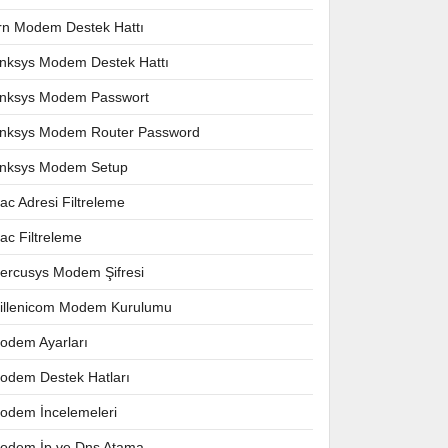
rn Modem Destek Hattı
inksys Modem Destek Hattı
inksys Modem Passwort
inksys Modem Router Password
inksys Modem Setup
ac Adresi Filtreleme
ac Filtreleme
ercusys Modem Şifresi
illenicom Modem Kurulumu
odem Ayarları
odem Destek Hatları
odem İncelemeleri
odem İp ve Dns Atama