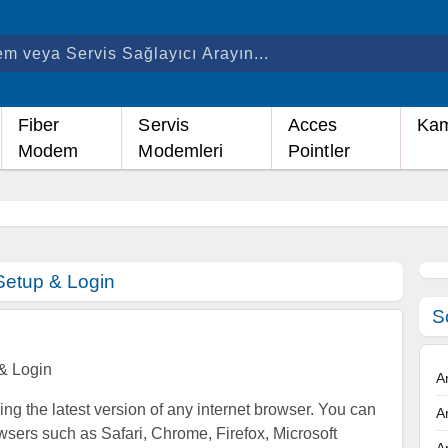
Fiber
Servis
Acces
Kam
Modem
Modemleri
Pointler
etup & Login
S
& Login
A
using the latest version of any internet browser. You can
A
wsers such as Safari, Chrome, Firefox, Microsoft
A