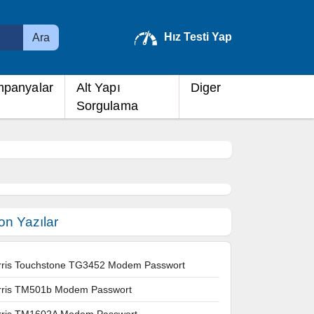
Hız Testi Yap
Ara
panyalar
Alt Yapı
Diger
Sorgulama
on Yazılar
rris Touchstone TG3452 Modem Passwort
rris TM501b Modem Passwort
rris TM1602A Modem Passwort