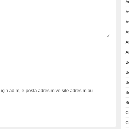
A
A
A
A
A
A
B
B
B
için adım, e-posta adresim ve site adresim bu
B
B
C
C