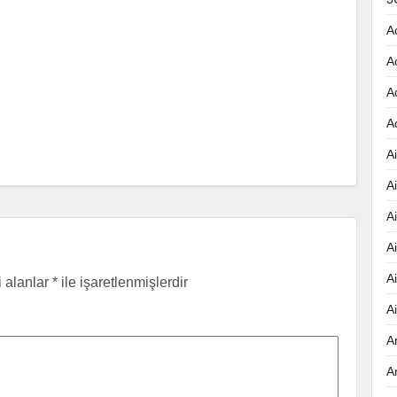
A
A
A
A
Ai
A
A
A
A
i alanlar
*
ile işaretlenmişlerdir
A
A
A