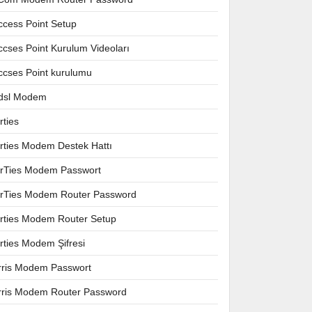
ccess Point Setup
ccses Point Kurulum Videoları
ccses Point kurulumu
dsl Modem
rties
irties Modem Destek Hattı
irTies Modem Passwort
irTies Modem Router Password
irties Modem Router Setup
irties Modem Şifresi
rris Modem Passwort
rris Modem Router Password