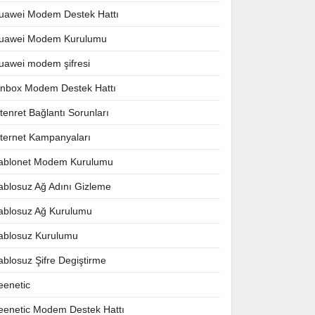
uawei Modem Destek Hattı
uawei Modem Kurulumu
uawei modem şifresi
nnbox Modem Destek Hattı
ntenret Bağlantı Sorunları
nternet Kampanyaları
ablonet Modem Kurulumu
ablosuz Ağ Adını Gizleme
ablosuz Ağ Kurulumu
ablosuz Kurulumu
ablosuz Şifre Degiştirme
eenetic
eenetic Modem Destek Hattı