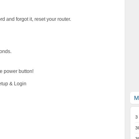
 and forgot it, reset your router.
conds.
se power button!
tup & Login
M
3
3
3