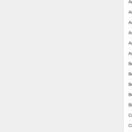
A
A
A
A
A
A
B
B
B
B
B
C
C