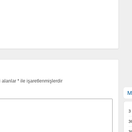
i alanlar
*
ile işaretlenmişlerdir
M
3
3
3