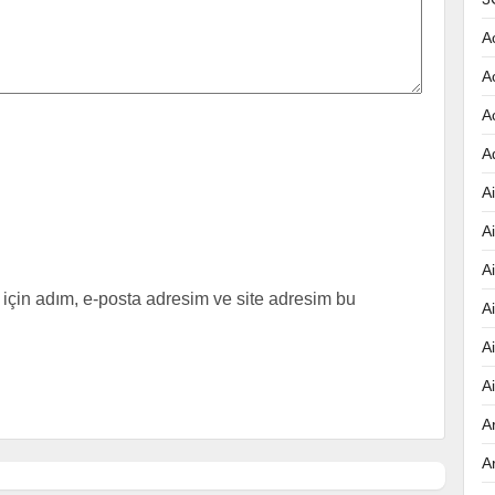
A
A
A
A
Ai
A
A
için adım, e-posta adresim ve site adresim bu
A
A
A
A
A