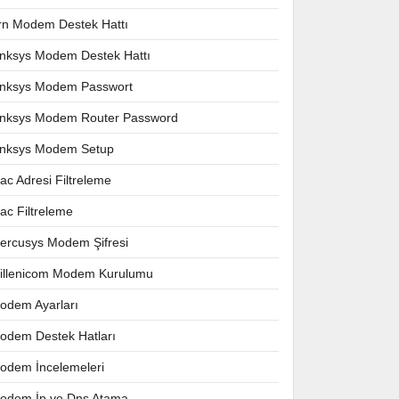
rn Modem Destek Hattı
inksys Modem Destek Hattı
inksys Modem Passwort
inksys Modem Router Password
inksys Modem Setup
ac Adresi Filtreleme
ac Filtreleme
ercusys Modem Şifresi
illenicom Modem Kurulumu
odem Ayarları
odem Destek Hatları
odem İncelemeleri
odem İp ve Dns Atama