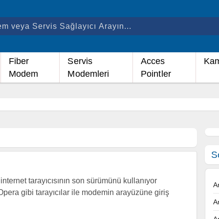
Fiber
Servis
Acces
Kam
Modem
Modemleri
Pointler
S
nternet tarayıcısının son sürümünü kullanıyor
A
Opera gibi tarayıcılar ile modemin arayüzüne giriş
A
A