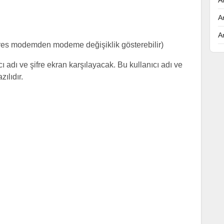
A
A
res modemden modeme değişiklik gösterebilir)
ı adı ve şifre ekran karşılayacak. Bu kullanıcı adı ve
ılıdır.