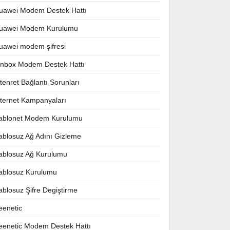
uawei Modem Destek Hattı
uawei Modem Kurulumu
uawei modem şifresi
nnbox Modem Destek Hattı
ntenret Bağlantı Sorunları
nternet Kampanyaları
ablonet Modem Kurulumu
ablosuz Ağ Adını Gizleme
ablosuz Ağ Kurulumu
ablosuz Kurulumu
ablosuz Şifre Degiştirme
eenetic
eenetic Modem Destek Hattı