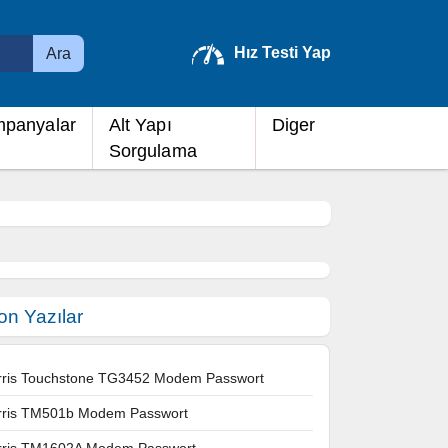
Hız Testi Yap
Ara
panyalar
Alt Yapı
Diger
Sorgulama
on Yazılar
rris Touchstone TG3452 Modem Passwort
rris TM501b Modem Passwort
rris TM1602A Modem Passwort