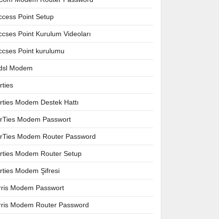
ccess Point Setup
ccses Point Kurulum Videoları
ccses Point kurulumu
dsl Modem
rties
irties Modem Destek Hattı
irTies Modem Passwort
irTies Modem Router Password
irties Modem Router Setup
irties Modem Şifresi
rris Modem Passwort
rris Modem Router Password