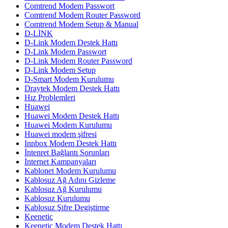
Comtrend Modem Passwort
Comtrend Modem Router Password
Comtrend Modem Setup & Manual
D-LİNK
D-Link Modem Destek Hattı
D-Link Modem Passwort
D-Link Modem Router Password
D-Link Modem Setup
D-Smart Modem Kurulumu
Draytek Modem Destek Hattı
Hız Problemleri
Huawei
Huawei Modem Destek Hattı
Huawei Modem Kurulumu
Huawei modem şifresi
Innbox Modem Destek Hattı
İntenret Bağlantı Sorunları
İnternet Kampanyaları
Kablonet Modem Kurulumu
Kablosuz Ağ Adını Gizleme
Kablosuz Ağ Kurulumu
Kablosuz Kurulumu
Kablosuz Şifre Degiştirme
Keenetic
Keenetic Modem Destek Hattı