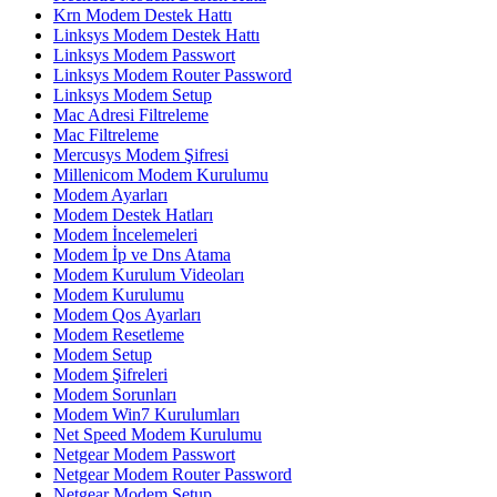
Krn Modem Destek Hattı
Linksys Modem Destek Hattı
Linksys Modem Passwort
Linksys Modem Router Password
Linksys Modem Setup
Mac Adresi Filtreleme
Mac Filtreleme
Mercusys Modem Şifresi
Millenicom Modem Kurulumu
Modem Ayarları
Modem Destek Hatları
Modem İncelemeleri
Modem İp ve Dns Atama
Modem Kurulum Videoları
Modem Kurulumu
Modem Qos Ayarları
Modem Resetleme
Modem Setup
Modem Şifreleri
Modem Sorunları
Modem Win7 Kurulumları
Net Speed Modem Kurulumu
Netgear Modem Passwort
Netgear Modem Router Password
Netgear Modem Setup