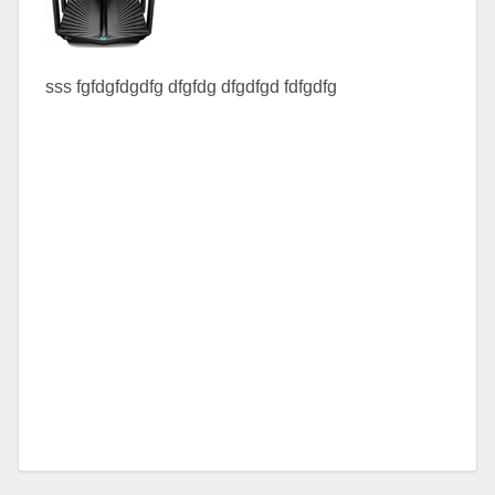
sss fgfdgfdgdfg dfgfdg dfgdfgd fdfgdfg