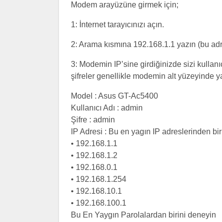
Modem arayüzüne girmek için;
1: İnternet tarayıcınızı açın.
2: Arama kısmına 192.168.1.1 yazın (bu ad
3: Modemin IP’sine girdiğinizde sizi kullanıc
şifreler genellikle modemin alt yüzeyinde yaz
Model : Asus GT-Ac5400
Kullanıcı Adı : admin
Şifre : admin
IP Adresi : Bu en yagın IP adreslerinden biri
• 192.168.1.1
• 192.168.1.2
• 192.168.0.1
• 192.168.1.254
• 192.168.10.1
• 192.168.100.1
Bu En Yaygın Parolalardan birini deneyin