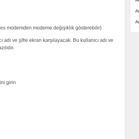
A
A
res modemden modeme değişiklik gösterebilir)
ı adı ve şifre ekran karşılayacak. Bu kullanıcı adı ve
ılıdır.
ni girin