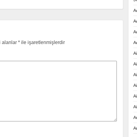
A
A
A
i alanlar
*
ile işaretlenmişlerdir
A
Ai
A
A
A
A
A
A
A