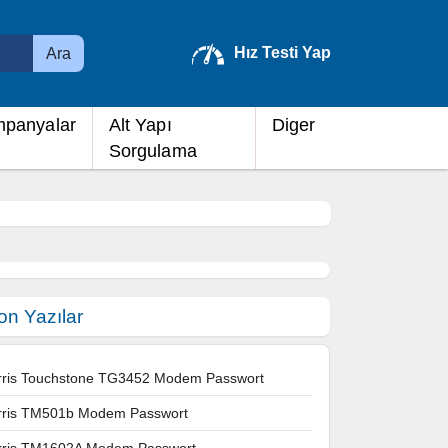
Hız Testi Yap
Ara
panyalar
Alt Yapı
Diger
Sorgulama
on Yazılar
rris Touchstone TG3452 Modem Passwort
rris TM501b Modem Passwort
rris TM1602A Modem Passwort