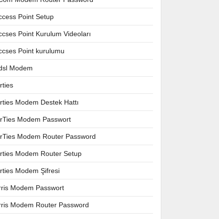
ccess Point Setup
ccses Point Kurulum Videoları
ccses Point kurulumu
dsl Modem
rties
irties Modem Destek Hattı
irTies Modem Passwort
irTies Modem Router Password
irties Modem Router Setup
irties Modem Şifresi
rris Modem Passwort
rris Modem Router Password