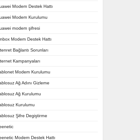
uawei Modem Destek Hattı
uawei Modem Kurulumu
uawei modem şifresi
nnbox Modem Destek Hattı
ntenret Bağlantı Sorunları
nternet Kampanyaları
ablonet Modem Kurulumu
ablosuz Ağ Adını Gizleme
ablosuz Ağ Kurulumu
ablosuz Kurulumu
ablosuz Şifre Degiştirme
eenetic
eenetic Modem Destek Hattı