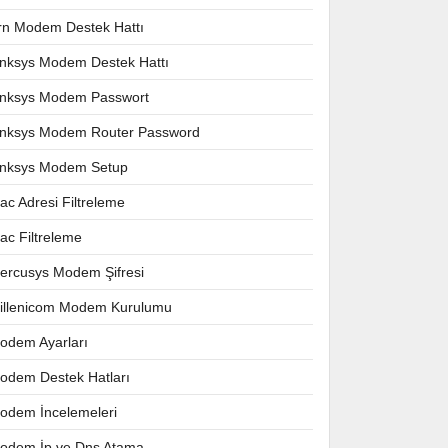
rn Modem Destek Hattı
inksys Modem Destek Hattı
inksys Modem Passwort
inksys Modem Router Password
inksys Modem Setup
ac Adresi Filtreleme
ac Filtreleme
ercusys Modem Şifresi
illenicom Modem Kurulumu
odem Ayarları
odem Destek Hatları
odem İncelemeleri
odem İp ve Dns Atama