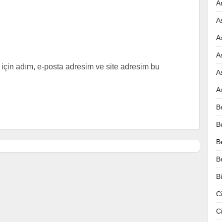
A
A
A
A
için adım, e-posta adresim ve site adresim bu
A
A
B
B
B
B
B
C
C