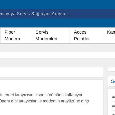
Fiber
Servis
Acces
Kam
Modem
Modemleri
Pointler
S
nternet tarayıcısının son sürümünü kullanıyor
A
Opera gibi tarayıcılar ile modemin arayüzüne giriş
A
A