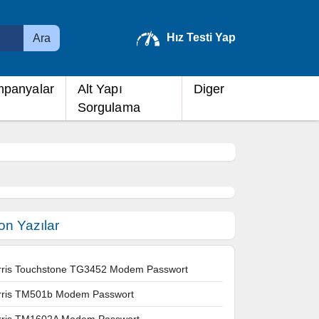
Hız Testi Yap
Ara
panyalar
Alt Yapı
Diger
Sorgulama
on Yazılar
rris Touchstone TG3452 Modem Passwort
rris TM501b Modem Passwort
rris TM1602A Modem Passwort