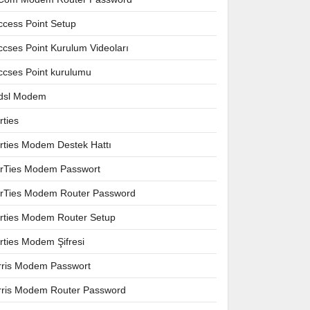
ccess Point Setup
ccses Point Kurulum Videoları
ccses Point kurulumu
dsl Modem
rties
irties Modem Destek Hattı
irTies Modem Passwort
irTies Modem Router Password
irties Modem Router Setup
irties Modem Şifresi
rris Modem Passwort
rris Modem Router Password