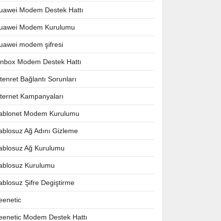
uawei Modem Destek Hattı
uawei Modem Kurulumu
uawei modem şifresi
nnbox Modem Destek Hattı
ntenret Bağlantı Sorunları
nternet Kampanyaları
ablonet Modem Kurulumu
ablosuz Ağ Adını Gizleme
ablosuz Ağ Kurulumu
ablosuz Kurulumu
ablosuz Şifre Degiştirme
eenetic
eenetic Modem Destek Hattı