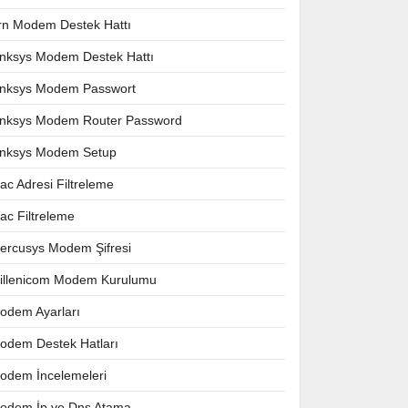
rn Modem Destek Hattı
inksys Modem Destek Hattı
inksys Modem Passwort
inksys Modem Router Password
inksys Modem Setup
ac Adresi Filtreleme
ac Filtreleme
ercusys Modem Şifresi
illenicom Modem Kurulumu
odem Ayarları
odem Destek Hatları
odem İncelemeleri
odem İp ve Dns Atama