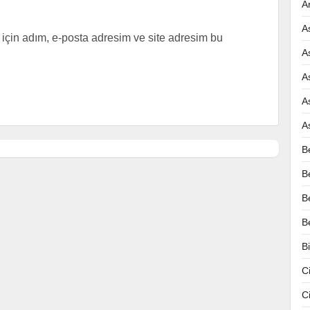
A
A
için adım, e-posta adresim ve site adresim bu
A
A
A
A
B
B
B
B
B
C
C