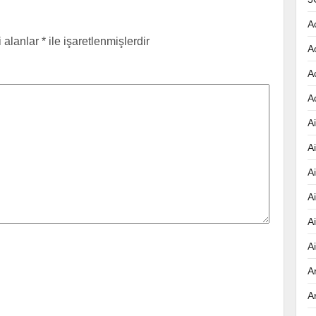
A
i alanlar
*
ile işaretlenmişlerdir
A
A
A
Ai
A
A
A
A
A
A
A