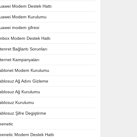
uawei Modem Destek Hattı
uawei Modem Kurulumu
uawei modem şifresi
nnbox Modem Destek Hattı
ntenret Bağlantı Sorunları
nternet Kampanyaları
ablonet Modem Kurulumu
ablosuz Ağ Adını Gizleme
ablosuz Ağ Kurulumu
ablosuz Kurulumu
ablosuz Şifre Degiştirme
eenetic
eenetic Modem Destek Hattı