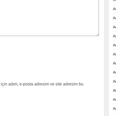
A
A
A
A
Ai
A
A
A
A
için adım, e-posta adresim ve site adresim bu
A
A
A