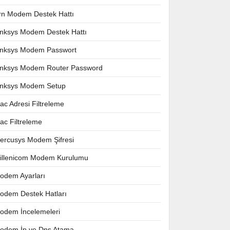
rn Modem Destek Hattı
inksys Modem Destek Hattı
inksys Modem Passwort
inksys Modem Router Password
inksys Modem Setup
ac Adresi Filtreleme
ac Filtreleme
ercusys Modem Şifresi
illenicom Modem Kurulumu
odem Ayarları
odem Destek Hatları
odem İncelemeleri
odem İp ve Dns Atama