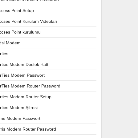
ccess Point Setup
ccses Point Kurulum Videoları
ccses Point kurulumu
dsl Modem
rties
irties Modem Destek Hattı
irTies Modem Passwort
irTies Modem Router Password
irties Modem Router Setup
irties Modem Şifresi
rris Modem Passwort
rris Modem Router Password