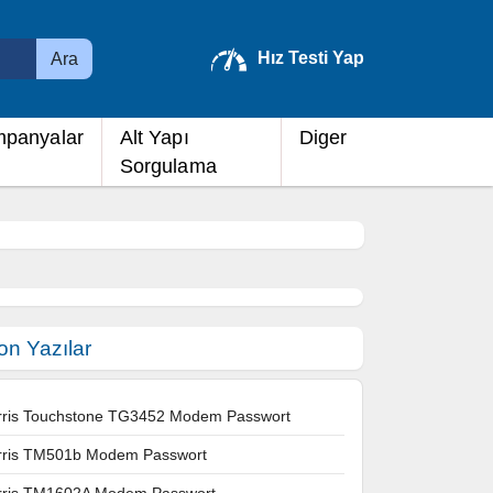
Hız Testi Yap
Ara
panyalar
Alt Yapı
Diger
Sorgulama
on Yazılar
rris Touchstone TG3452 Modem Passwort
rris TM501b Modem Passwort
rris TM1602A Modem Passwort