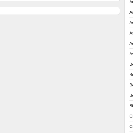
A
A
A
A
A
A
B
B
B
B
B
C
C