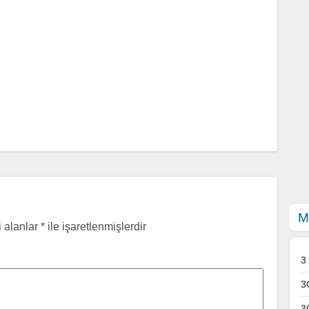
M
i alanlar
*
ile işaretlenmişlerdir
3
3
3