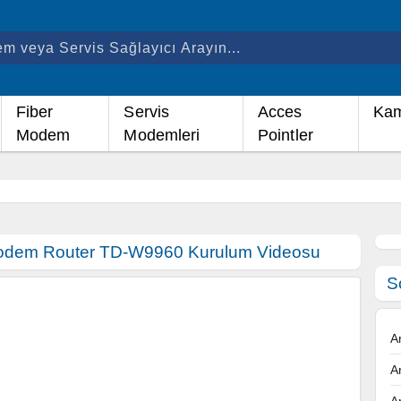
Fiber
Servis
Acces
Kam
Modem
Modemleri
Pointler
dem Router TD-W9960 Kurulum Videosu
S
A
A
A