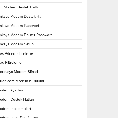
rn Modem Destek Hattı
inksys Modem Destek Hattı
inksys Modem Passwort
inksys Modem Router Password
inksys Modem Setup
ac Adresi Filtreleme
ac Filtreleme
ercusys Modem Şifresi
illenicom Modem Kurulumu
odem Ayarları
odem Destek Hatları
odem İncelemeleri
odem İp ve Dns Atama