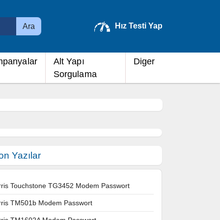
Hız Testi Yap
Ara
panyalar
Alt Yapı
Diger
Sorgulama
on Yazılar
rris Touchstone TG3452 Modem Passwort
rris TM501b Modem Passwort
rris TM1602A Modem Passwort