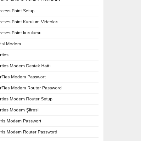
ccess Point Setup
ccses Point Kurulum Videoları
ccses Point kurulumu
dsl Modem
rties
irties Modem Destek Hattı
irTies Modem Passwort
irTies Modem Router Password
irties Modem Router Setup
irties Modem Şifresi
rris Modem Passwort
rris Modem Router Password