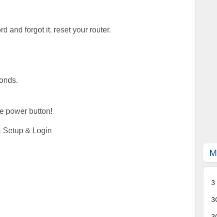
 and forgot it, reset your router.
conds.
se power button!
& Setup & Login
M
3
3
3