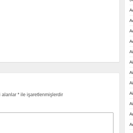
A
A
A
A
Ai
A
A
A
A
i alanlar
*
ile işaretlenmişlerdir
A
A
A