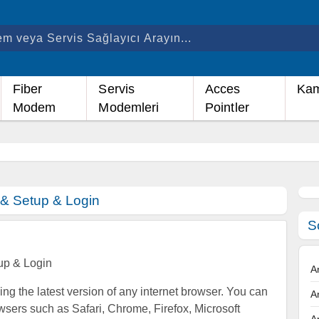
Fiber
Servis
Acces
Kam
Modem
Modemleri
Pointler
& Setup & Login
S
up & Login
A
using the latest version of any internet browser. You can
A
wsers such as Safari, Chrome, Firefox, Microsoft
A