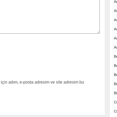
A
A
A
A
A
A
B
B
B
için adım, e-posta adresim ve site adresim bu
B
B
C
C