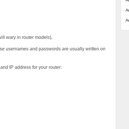
A
A
will wary in router models),
hese usernames and passwords are usually written on
nd IP address for your router: