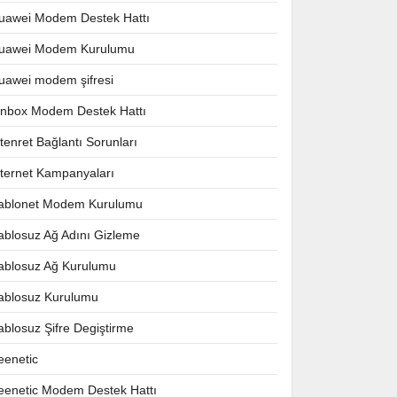
uawei Modem Destek Hattı
uawei Modem Kurulumu
uawei modem şifresi
nnbox Modem Destek Hattı
ntenret Bağlantı Sorunları
nternet Kampanyaları
ablonet Modem Kurulumu
ablosuz Ağ Adını Gizleme
ablosuz Ağ Kurulumu
ablosuz Kurulumu
ablosuz Şifre Degiştirme
eenetic
eenetic Modem Destek Hattı