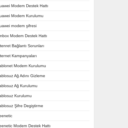
uawei Modem Destek Hattı
uawei Modem Kurulumu
uawei modem şifresi
nnbox Modem Destek Hattı
ntenret Bağlantı Sorunları
nternet Kampanyaları
ablonet Modem Kurulumu
ablosuz Ağ Adını Gizleme
ablosuz Ağ Kurulumu
ablosuz Kurulumu
ablosuz Şifre Degiştirme
eenetic
eenetic Modem Destek Hattı