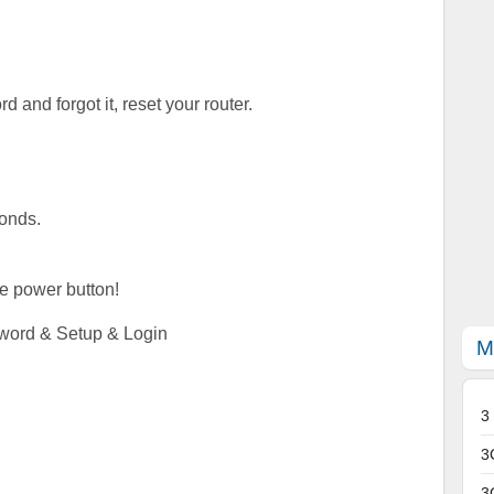
 and forgot it, reset your router.
conds.
se power button!
word & Setup & Login
M
3
3
3