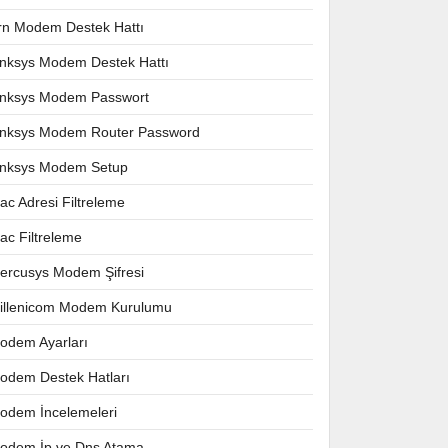
rn Modem Destek Hattı
inksys Modem Destek Hattı
inksys Modem Passwort
inksys Modem Router Password
inksys Modem Setup
ac Adresi Filtreleme
ac Filtreleme
ercusys Modem Şifresi
illenicom Modem Kurulumu
odem Ayarları
odem Destek Hatları
odem İncelemeleri
odem İp ve Dns Atama