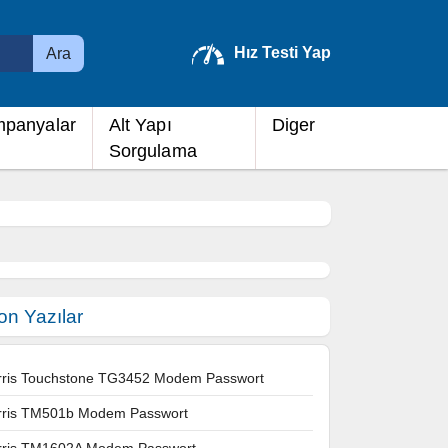
Hız Testi Yap
Ara
panyalar
Alt Yapı
Diger
Sorgulama
on Yazılar
rris Touchstone TG3452 Modem Passwort
rris TM501b Modem Passwort
rris TM1602A Modem Passwort