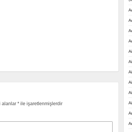
A
A
A
A
Ai
A
A
A
A
A
i alanlar
*
ile işaretlenmişlerdir
A
A