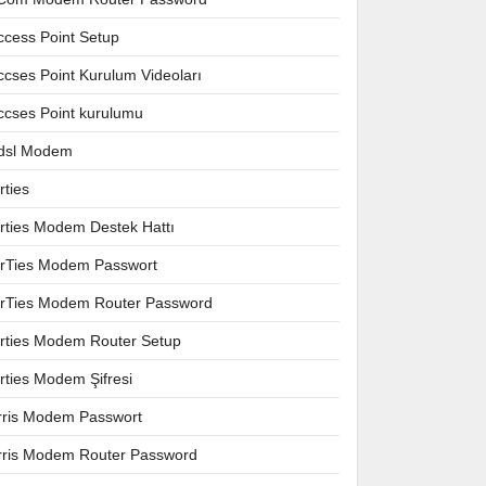
ccess Point Setup
ccses Point Kurulum Videoları
ccses Point kurulumu
dsl Modem
rties
irties Modem Destek Hattı
irTies Modem Passwort
irTies Modem Router Password
irties Modem Router Setup
irties Modem Şifresi
rris Modem Passwort
rris Modem Router Password