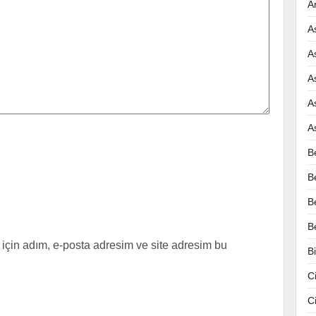
A
A
A
A
A
A
B
B
B
B
için adım, e-posta adresim ve site adresim bu
B
C
C