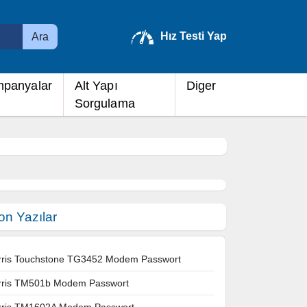
Hız Testi Yap
Ara
panyalar
Alt Yapı
Diger
Sorgulama
on Yazılar
rris Touchstone TG3452 Modem Passwort
rris TM501b Modem Passwort
rris TM1602A Modem Passwort