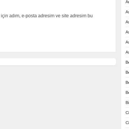
A
A
için adım, e-posta adresim ve site adresim bu
A
A
A
A
B
B
B
B
B
C
C