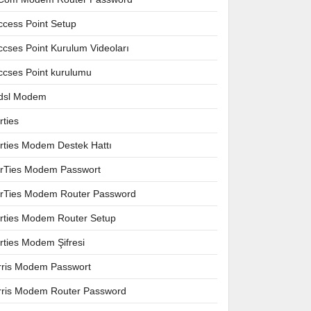
ccess Point Setup
ccses Point Kurulum Videoları
ccses Point kurulumu
dsl Modem
rties
irties Modem Destek Hattı
irTies Modem Passwort
irTies Modem Router Password
irties Modem Router Setup
irties Modem Şifresi
rris Modem Passwort
rris Modem Router Password