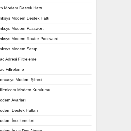
rn Modem Destek Hattı
inksys Modem Destek Hattı
inksys Modem Passwort
inksys Modem Router Password
inksys Modem Setup
ac Adresi Filtreleme
ac Filtreleme
ercusys Modem Şifresi
illenicom Modem Kurulumu
odem Ayarları
odem Destek Hatları
odem İncelemeleri
odem İp ve Dns Atama