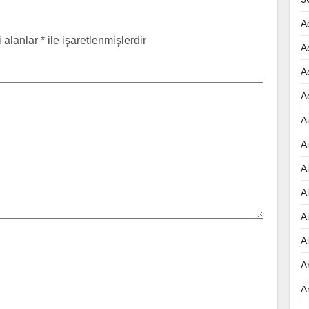
A
i alanlar
*
ile işaretlenmişlerdir
A
A
A
Ai
A
A
A
A
A
A
A