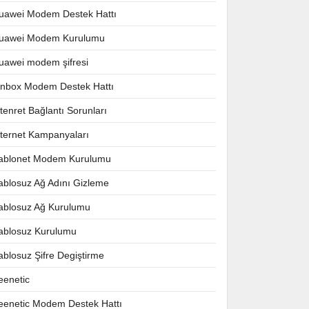
uawei Modem Destek Hattı
uawei Modem Kurulumu
uawei modem şifresi
nnbox Modem Destek Hattı
ntenret Bağlantı Sorunları
nternet Kampanyaları
ablonet Modem Kurulumu
ablosuz Ağ Adını Gizleme
ablosuz Ağ Kurulumu
ablosuz Kurulumu
ablosuz Şifre Degiştirme
eenetic
eenetic Modem Destek Hattı